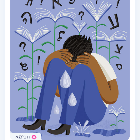
חכימא