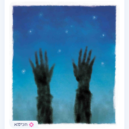
חכימא