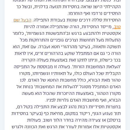
ובתי כנסת לעצמם. עובדה זו העלתה את חמתו של הממסד
הקהילתי הישן שראה בחסידות תנועה בדלנית, ובשל כך
החסידים נרדפו ואף הוחרמו.
החסידות סללה דרכים שונות בעבודת התפילה.
הבעל שם
טוב
, מייסד החסידות, הורה שהתפילה אמורה להיות
אקסטטית ולהתבצע ברגש וב'התפשטות הגשמיות', כלומר
הִתעלות מעל תחושות וצרכים גופניים והתרחקות מכל
תשוקה ותאווה, בעיקר מהרהורי חטא ועברה. עם זאת, הוא
הורה כי גם אם המתפלל שוקע בהרהורים זרים, אין לראות
בכך כישלון, וניתן לתקן זאת באמצעות פעולה הקרויה
'העלאת המחשבות הזרות'. פעולה זו מבוססת על התפיסה
הקבלית שכל העולם כולו, על תאוותיו וגשמיותו, מקורו
טהור מאת הבורא, כולל מחשבות החטא של האדם. לכן
האדם המתפלל מסוגל 'להעלות את המחשבות' בנחת אל
מקורן הטהור, באמצעות ההיזכרות שהכול הוא מעשה
הבורא, ואף מחשבות האדם גלויות לפניו.
בחצרות חסידיות רבות נהוג לבצע את התפילה בקול רם,
תוך נענוע הגוף, ריקוד במקום, מחיאת כף (בעיקר בחסידות
ברסלב) או צעידה מהירה בחדר הלוך ושוב. פעולות
אקסטטיות אלו אמורות לעורר את הרגש ואת הכוונה ולגרש