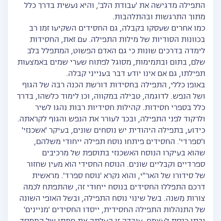
התפילה מדגישה את 'עבודת הלב', והיא נעשית בדרך כלל
מתוך התרגשות ובהתלהבות.
כמו אחרים שעסקו בקבלה, גם החסידים השקיעו זמן רב
בכוונות הסודיות של מילות התפילה. עם זאת, החסידות
לימדה בדרכים שונות כי גם האדם הפשוט, המתפלל בלב
שלם, בתום ובתמימות, מסוגל לפתוח שערי שמים באמצעות
תפילתו, גם אם אינו יודע דבר בענייני קבלה.
באופן כללי, התפילה בחסידות דורשת הכנה רבה של הגוף
ושל הנפש. לדוגמה, טבילה במקווה, וכן לימוד כלשהו, בדרך
כלל בספרי חסידות. קהילות חסידיות רבות נהגו לשיר
ולרקוד לפני התפילה, ובכך לעורר את הנפש והגוף לקראתה.
כידוע, בתפילה היהודית יש נוסחים שונים, בעיקר 'אשכנזי'
ו'ספרדי'. החסידים פיתחו נוסח תפילה ייחודי משלהם,
שהוא בעיקרו הנוסח האשכנזי בתוספת של מרכיבים
ספרדיים וקבליים שונים. הנוסח החסידי הוא מעין שחזור
של סידורו של האר"י, והוא נקרא 'נוסח ספרד'. מראשית
דרכם התפללו החסידים בנוסח ייחודי זה, שהתפתח לכמה
צורות מִשנה. בשל שינוי נוסח התפילה, ובשל האופי השונה
של התנהלות התפילה החסידית, ייסדו החסידים 'מניינים'