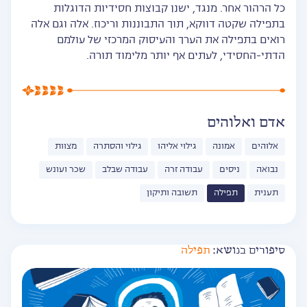
כל הרהור אחר. מנגד, ישנן קבוצות חסידיות הדוגלות
בתפילה שקטה דווקא, תוך התבוננות וריכוז. אלה וגם אלה
רואים בתפילה את הערך והעיסוק המרכזי של עולמם
הדתי-החסידי, לעתים אף יותר מלימוד תורה.
אדם ואלוהים
אלוהים
אמונה
גילוי אליהו
גילוי והסתרה
מצוות
נבואה
ניסים
עבודה זרה
עבודה שבלב
שכר ועונש
תענית
תפילה
תשובה ותיקון
סיפורים בנושא:
תפילה