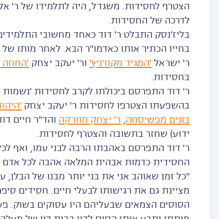
הצטרף לחסידות. משגדל, היה לתלמידו של ר' אלי
לדרכה של החסידות.
בליז'נסק התבלט ר' דוד כאחד מחשובי התלמידים,
בחייו הכתיר אותו כאדמו"ר הבא. לאחר מותו של ר
ר' ישראל
'המגיד מקוז'ניץ'
ור' יעקב יצחק
'החוזה מ
בחסידות.
ר' דוד התפרסם ביכולתו לקרב לחסידות 'נשמות ג
בהשפעתו הצטרפו לחסידות ר' יעקב יצחק
'היהוד
בונים מפשיסחה
,
ר' יצחק מוורקה
והד"ר חיים דוד
ידוע) שחזר בתשובה והצטרף לחסידות.
ר' דוד התפרסם באהבתו הרבה לבני עמו, ואף לכל
החסידית כדמות אבהית המלאה אהבה לכל אדם מי
"כל זמן שאוהב אני את בני יותר מבנו של הבלן, ע
מציינת גם את רגישותו לבעלי חיים. חסידים סיפ
הסוסים הצמאים שבעליהם היו עסוקים בשוק. פע