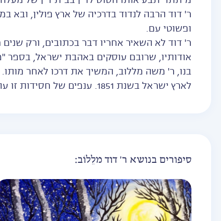
מיתתו יתבע אותו הסוס לדין בבית דין של מעלה:
ר' דוד הרבה לנדוד בדרכיה של ארץ פולין, ובא במג
ופשוטי עם.
ר' דוד לא השאיר אחריו דבר בכתובים, ורק שנים 
אודותיו, שרובם עוסקים באהבת ישראל, בספר "מג
בנו, ר' משה מללוב, המשיך את דרכו לאחר מותו.
לארץ ישראל בשנת 1851. ענפים של חסידות זו עודם פעילים כיום בישראל ובארצות הברית.
סיפורים בנושא ר' דוד מלֵלוֹב: