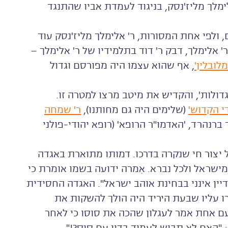
מלך מליז'נסק, בניגוד לעמדת אביו שהתנגד
 ולפי אחת המסורות, ר' אלימלך מליז'נסק עוד
' אלימלך, דבק ר' דוד בתלמידיו של ר' אלימלך –
לובלין'
, אף שהוא עצמו היה מפורסם וגדול
דולות', והקדיש את מיטב מרצו למטרה זו.
י הקדוש'
(שלימים היה גם מחותנו),
ר' שמחה
 ברנהרד, 'האדמו"ר הרופא' (רופא יהודי-פולני
 יצור חי שנקרה בדרכו. דמותו מתוארת באגדה
שראל ולכל נברא. אִמרה ידועה בשמו אומרת כי
דיין אינני בבחינת אוהב ישראל". האגדה החסידית
רו עליו שבעת היריד היה הולך להשקות את
ם אחת אמר לעגלון שהכה את סוסו כי לאחר