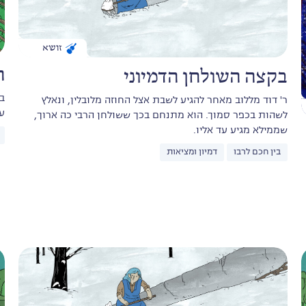
זושא
ה
בקצה השולחן הדמיוני
ב
ר' דוד מללוב מאחר להגיע לשבת אצל החוזה מלובלין, ונאלץ
עג
לשהות בכפר סמוך. הוא מתנחם בכך ששולחן הרבי כה ארוך,
שממילא מגיע עד אליו.
בין חכם לרבו
דמיון ומציאות