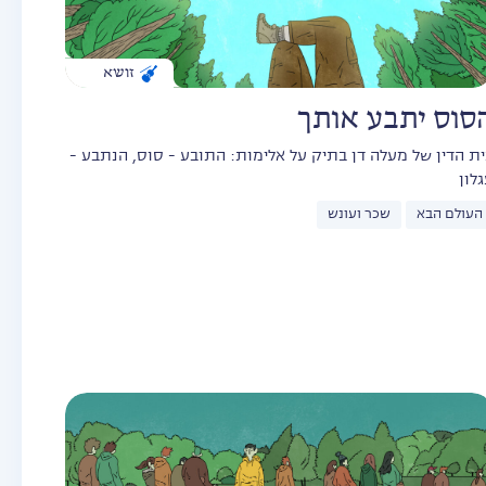
זושא
סוס יתבע אותך
ית הדין של מעלה דן בתיק על אלימות: התובע - סוס, הנתבע -
לון
העולם הבא
שכר ועונש