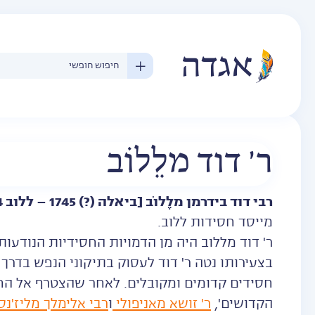
ר' דוד מלֵלוֹב
רבי דוד בידרמן מלֶלוֹב [ביאלה (?) 1745‏ – ללוב 1814]
מייסד חסידות ללוב.
בצעירותו נטה ר' דוד לעסוק בתיקוני הנפש בדרך
חסידים קדומים ומקובלים. לאחר שהצטרף אל החס
הקדושים',
ר' זושא מאניפולי
ו
רבי אלימלך מליז'נס