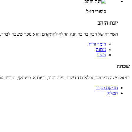
סיפורי חז״ל
יונת הזהב
השיירה של רבה בר בר חנה החלה להתקדם והוא נזכר ששכח לברך. מ
חומר ורוח
מצוות
ניסים
שכחה
יחיאל משה גרינוולד, נפלאות חדשות, פיוטרקוב, דפוס א. פיינסקי, תרנ"ז, עמ' 
סריקת מקור
תמלול