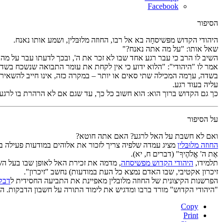
Facebook
הסיפור
היהודי הקדוש מפּשיסחָה בא אל רבו, החוזה מלוּבּלין, ושמע אותו נאנח.
שאל אותו: "על מה אתה נאנח?"
השיב לו הרב כי עבר רגע אחד שבו לא זכר את ה', ובכך לדעתו עבר על מה שכתוב בתור
אמר לו "היהודי": "הלוא ידוע כי אין לקחת את עומר התבואה שנשכח בשדה
בשדה, ערֵמה המכילה שתי סאים או יותר – במקרה כזה, אינו חייב להשאיר 
עליה בעוד רגע.
כך גם הקדוש ברוך הוא: הוא חשוב כל כך, עד שגם אם לא הרהרת בו לרגע א
על הסיפור
ואם לא חשבת על האל לרגע? האם אתה חוטא?
החוזה מלוּבּלין
מציג עמדה שלפיה צריך לזכור את אלוהים במודעות פעילה בכל רג
אֶת ה' אֱלֹהֶיךָ" (דברים ח, יא).
תלמידו,
היהודי הקדוש מפשיסחה
, מדמה את זכירת האל לאופן שבו בעל הש
זיכרון אקטיבי, שבו האדם נמצא כל העת במודעות) נחשב "זיכרון".
הפרשנות הקיצונית של החוזה מלובלין מאפיינת את התביעה החסידית ל
דבק
"היהודי הקדוש" מורד ברבו ומדגיש את לימוד התורה על חשבון הדבקות. ה
Copy
Print