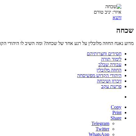
איור: יניב טורם
זושא
שכחה
מדוע נאנח החוזה מלובלין על רגע אחד של שכחה? ומה השיב לו היהודי הקד
חסידים וחצרותיהם
לימוד תורה
עבודה שבלב
החוזה מלובלין
היהודי הקדוש מפשיסחה
זיכרון ושיכחה
פרשת עקב
Copy
Print
Share
Telegram
Twitter
WhatsApp