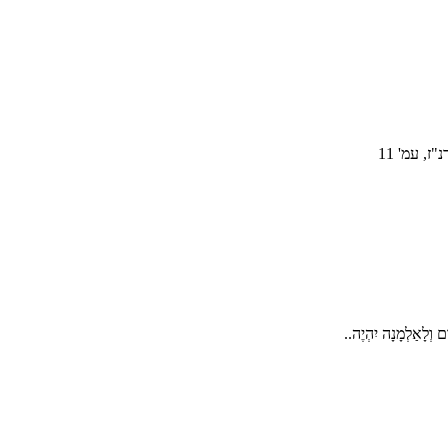
, עמ' 11
ֹם וְלָאַלְמָנָה יִהְיֶה..