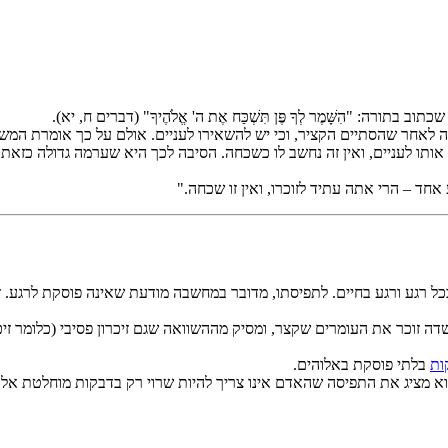
ה: "הִשָּׁמֶר לְךָ פֶּן תִּשְׁכַּח אֶת ה' אֱלֹהֶיךָ" (דברים ח, יא).
 לאחר שהסתיים הקציר, וכי יש להשאירו לעניים. אולם על כך אומרת המשנ
אותו לעניים, ואין זה נחשב לו כשכחה. הסיבה לכך היא שערמה גדולה כזאת
חד – הרי אתה עתיד לזוכרו, ואין זו שכחה."
ע ורגע בחיים. לתפיסתו, מדובר במחשבה מודעת שאינה פוסקת לרגע. זוהי דרישה ת
דה זוכר את העומרים שקצר, ומסיק מההשוואה שגם זיכרון פסיבי (כלומר זי
ות
בלתי פוסקת באלוהים.
וא מציג את התפיסה שהאדם אינו צריך להיות שרוי רק בדבקות מוחלטת אלא 