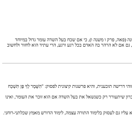
ה (פאה, פרק ו משנה ו), כי אם שכח בעל השדה עומר גדול במיוחד
, גם אם לא הרהר בה האדם בכל רגע ורגע, הרי עתיד הוא לחזור ולחשוב
ובענית, והיא פרשנות קיצונית לפסוק: "הִשָּׁמֶר לְךָ פֶּן תִּשְׁכַּח
כרון שיתעורר רק כשנשאל את בעל השדה אם הוא זוכר את העומר, ואינו
עליו גם לעסוק בלימוד התורה עצמה, לימוד הדורש מאמץ שכלתני-רוחני.