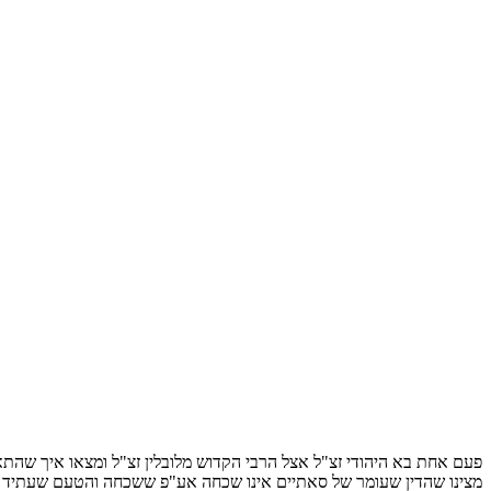
פעם אחת בא היהודי זצ"ל אצל הרבי הקדוש מלובלין זצ"ל ומצאו איך שהת
מצינו שהדין שעומר של סאתיים אינו שכחה אע"פ ששכחה והטעם שעתיד לזכרו