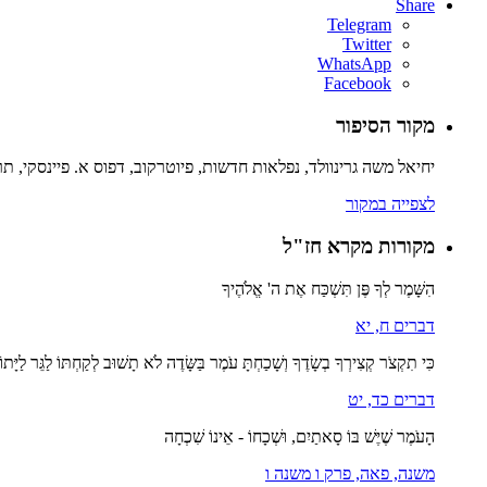
Share
Telegram
Twitter
WhatsApp
Facebook
מקור הסיפור
יחיאל משה גרינוולד, נפלאות חדשות, פיוטרקוב, דפוס א. פיינסקי, תרנ"ז
לצפייה במקור
מקורות מקרא חז"ל
הִשָּׁמֶר לְךָ פֶּן תִּשְׁכַּח אֶת ה' אֱלֹהֶיךָ
דברים ח, יא
כִּי תִקְצֹר קְצִירְךָ בְשָׂדֶךָ וְשָׁכַחְתָּ עֹמֶר בַּשָּׂדֶה לֹא תָשׁוּב לְקַחְתּוֹ לַגֵּר לַיָּתו
דברים כד, יט
הָעֹמֶר שֶׁיֶּשׁ בּוֹ סָאתַיִם, וּשְׁכָחוֹ - אֵינוֹ שִׁכְחָה
משנה, פאה, פרק ו משנה ו