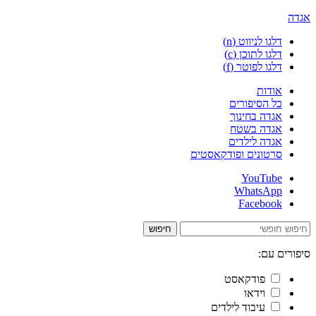
אגדה
דלגו לניווט (n)
דלגו לתוכן (c)
דלגו לפוטר (f)
אודות
כל הסיפורים
אגדה בחינוך
אגדה בשטח
אגדה לילדים
סרטונים ופודקאסטים
YouTube
WhatsApp
Facebook
חיפוש
סיפורים עם:
פודקאסט
וידאו
עיבוד לילדים