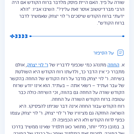
שורה על פיך. האם היית פוסק מלדבר ברוח הקודש אם היה
הרבי מברדיטשוב אוסר זאת עליך?". השיבו אביו: "הלא
ידעתי ברוח הקודש שיסכים ר' לוי יצחק שאמשיך לדבר
ברוח הקודש".
על הסיפור
א.
החוזה
מתנהג כמי שכפוף לדבריו של
ר' לוי יצחק
, אולם
מתברר כי אין הדבר כך, ולדעתו רוח הקודש היא השולטת
בשיחה. ר' לוי יצחק מדבר על רוח הקודש של החוזה בהקשר
של עבר ועתיד – רשאי אתה – בעתיד. הוא אינו יודע שרוח
הקודש שורה על החוזה גם בהווה, וכי השיחה כולה כבר
עטופה ברוח הקודש השורה על החוזה.
רוח הקודש עבור החוזה אינה דבר שניתן להפסיקו. היא
השראה החזקה גם מציוויו של ר' לוי יצחק. ר' לוי יצחק עצמו
כפוף לרוח הקודש ולא היא הכפופה לו.
ב. במובן כללי יותר, מתואר כאן תלמיד שאינו ממשיך בדרכו