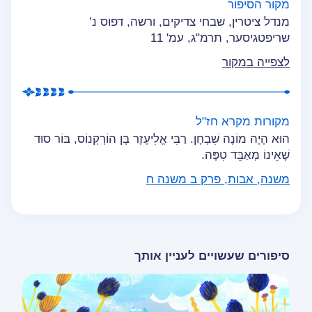
מקור הסיפור
מנדל ציטרין, שבחי צדיקים, ורשה, דפוס נ’
שריפטגיסער, תרמ"ג, עמ' 11
לצפייה במקור
מקורות מקרא חז"ל
הוּא הָיָה מוֹנֶה שִׁבְחָן. רַבִּי אֱלִיעֶזֶר בֶּן הוֹרְקְנוֹס, בּוֹר סוּד
שֶׁאֵינוֹ מְאַבֵּד טִפָּה.
משנה, אבות, פרק ב משנה ח
סיפורים שעשויים לעניין אותך