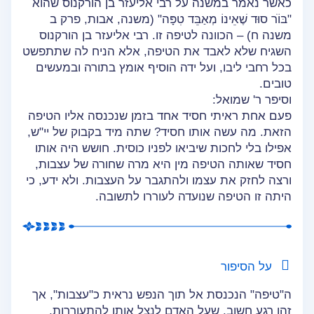
כאשר נאמר במשנה על רבי אליעזר בן הורקנוס שהוא
"בּוֹֹר סוּד שֶׁאֵינוֹ מְאַבֵּד טִפָּה" (משנה, אבות, פרק ב
משנה ח) – הכוונה לטיפה זו. רבי אליעזר בן הורקנוס
השגיח שלא לאבד את הטיפה, אלא הניח לה שתתפשט
בכל רחבי ליבו, ועל ידה הוסיף אומץ בתורה ובמעשים
טובים.
וסיפר ר' שמואל:
פעם אחת ראיתי חסיד אחד בזמן שנכנסה אליו הטיפה
הזאת. מה עשה אותו חסיד? שתה מיד בקבוק של יי"ש,
אפילו בלי לחכות שיביאו לפניו כוסית. חושש היה אותו
חסיד שאותה הטיפה מין היא מרה שחורה של עצבות,
ורצה לחזק את עצמו ולהתגבר על העצבות. ולא ידע, כי
היתה זו הטיפה שנועדה לעוררו לתשובה.
על הסיפור
ה"טיפה" הנכנסת אל תוך הנפש נראית כ"עצבות", אך
זהו רגע חשוב, שעל האדם לנצל אותו להתעוררות,