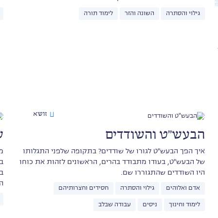
גילוי והסתרה
השונה והזר
לימוד תורה
זושא
הבעש"ט והשודדים
ש
איך הפך הבעש"ט לגורו של שודדים? בתקופה שלפני התגלותו
מ
של הבעש"ט, בעודו מתבודד בהרים, הראשונים לזהות את כוחו
ב
היו השודדים שהתגוררו שם.
ב
ה
אדם ואלוהים
גילוי והסתרה
חסידים וחצרותיהם
לימוד וחינוך
ניסים
עבודה שבלב