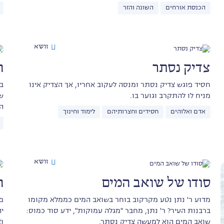
הכנסת אורחים
השונה והזר
זושא
צדיק נסתר
ה
חסיד פוגש צדיק נסתר ומנסה לעקוב אחריו, אך הצדיק אינו
ב
מניח לו להתקרב וגוער בו.
ש
ה
אדם ואלוהים
חסידים וחצרותיהם
לימוד וחינוך
זושא
סודו של שואב המים
ה
מדוע ר' נתן נטע מקרקוב בוחר בשואב המים כממלא מקומו
פ
ברבנות העיר? ר' נתן, מחבר "מגלה עמוקות", ידע סוד כמוס:
י
שואב המים הוא למעשה צדיק נסתר.
ו