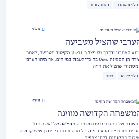
גילוי והסתרה
השונה והזר
זושא
ערבי שהציל מטביעה
רגע האחרון ובדרך נס ניצל ר' גרשון מקיטוב מטביעה, לאחר
ירד מן הספינה ששט בה כדי לטבול במי הים. אך מיהו הערבי
מסתורי שהציל את חייו?
גילוי אליהו
פחד
זושא
משפחה הקדושה מווינה
גישתם של החסידים עם משפחה מופלאה של "אשכנזים" -
הודים מודרניים מהעיר וינה - לימדה אותם כי ייתכן שיש קדושה
איכות במקומות בלתי צפויים