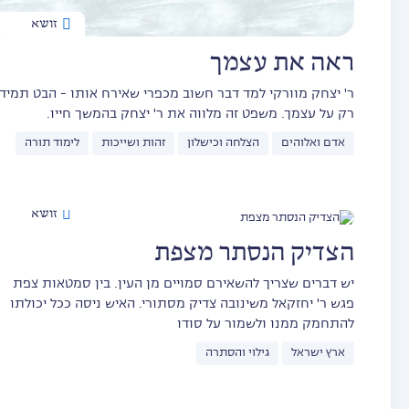
זושא
ראה את עצמך
ר' יצחק מוורקי למד דבר חשוב מכפרי שאירח אותו - הבט תמיד
רק על עצמך. משפט זה מלווה את ר' יצחק בהמשך חייו.
אדם ואלוהים
הצלחה וכישלון
זהות ושייכות
לימוד תורה
זושא
הצדיק הנסתר מצפת
יש דברים שצריך להשאירם סמויים מן העין. בין סמטאות צפת
פגש ר' יחזקאל משינובה צדיק מסתורי. האיש ניסה ככל יכולתו
להתחמק ממנו ולשמור על סודו
ארץ ישראל
גילוי והסתרה