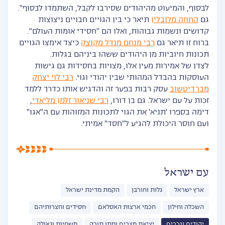
לבסוף, והמיעוט מהיהודים שסירבו לקבל, השתמדו לבסוף".
גם
החוזה מלובלין
תיאר כי בין הגויים חבויים ניצוצות
קדושים ונשמות גבוהות, ואלו הם "חסידי אומות העולם".
ברוח זו תיאר גם
רבי מנחם מנדל מקוצק
כיצד אימצו הגויים
תכונות חיוביות מן היהודים ששהו ביניהם בגלות.
לצדן של אמירות מעין אלו, מצויות בחסידות גם גישות
העוסקות בהבדל המהותי שבין יהודי וגוי.
רבי לוי יצחק
מברדיטשוב
עסק רבות בפער זה והדגיש אותו כדרך ללמד
זכות על עם ישראל. גם בן דורו,
רבי שניאור זלמן מליאדי
,
דימה בספרו 'תניא' את הגוי לתכונות המזוהות עם ה"אגו"
ועם חוסר היכולת להגיע ל"חסד" אמיתי.
עם ישראל
ארץ ישראל
גלות וחורבן
הקמת מדינת ישראל
השכלה וחילון
חכמי ארצות האסלאם
חסידים וחצרותיהם
יהודים ונכרים
יציאת מצרים ומתן תורה
משחיות וגאולה