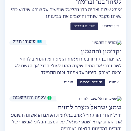
לשחד בנר ובחמור
אימא שלום ואחיה רבן גמליאל שומעים על שופט שידוע כמי
שאינו מקבל שוחד וחושפים את צביעותו
דין ומשפט
יהודים ונכרים
סיפורי חז״ל
נקדימון וההגמון
נקדימון בן גוריון במירוץ אחר הזמן: הוא התחייב להחזיר
לשר נוכרי את המים שקנה ממנו לעולי הרגל אך הגשם לא
נראה באופק. סיפור על אמונה וכוח התפילה
אמונה
יהודים ונכרים
סוכות
עלייה והתיישבות
שמע ישראל מעבר לחזית
חייל יהודי הורג חייל אויב במלחמת העולם הראשונה ושומע
את ההרוג קורא 'שמע ישראל'. על המצב הבלתי-אפשרי של
יהודים במדינות הלאום באירופה