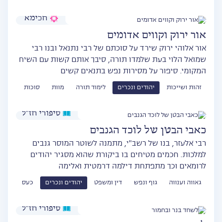
חכימא
אור ירוק וקווים אדומים
אור אלוהי ירוק שירד על סוכתם של רבי נתנאל ובנו רבי
שמואל הלוי בעת שלמדו תורה, סיבך אותם קשות עם השיח
המקומי. סיפור על מסירות נפש בתנאים קשים
זהות ושייכות
יהודים ונכרים
לימוד תורה
מוות
סוכות
סיפורי חז״ל
כאבי הבטן של לוכד הגנבים
רבי אלעזר, בנו של רשב"י, מתמנה לשוטר המוסר גנבים
למלכות. חכמים מטיחים בו ביקורת שהוא מסגיר יהודים
לרומאים וכך מתפתחת דילמה דרמטית ואלימה
גאווה וענווה
גוף ונפש
דין ומשפט
יהודים ונכרים
כעס
סיפורי חז״ל