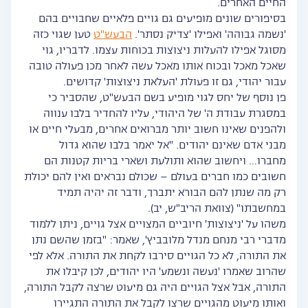
החיים האחרים.
בסיפורים שונים מופיעים גם גויים פלאיים שחבויים בהם
'נשמה גבוהה' ואפילו 'צדיק נסתר'.
הבעש"ט
טען שגוי כזה
מסוגל אפילו להעלות ניצוצות בכוחות עצמו. לדבריו, גוי
שאכל מאכל ובכוח אותו מאכל עשה לאחר מכן פעולה טובה
עבור יהודי, גם זו פעולת 'העלאת ניצוצות' קדושים.
פן נוסף של יחס לגוי מופיע בשם הבעש"ט, שהסביר כי
במסגרת עבודת ה' של היהודי, עליו להחדיר בלבו ענווה
ולהפנים שאינו חשוב יותר מברואים אחרים, מבעלי חיים או
מבני אדם שאינם יהודים. "אל יאמר בלבו שהוא גדול
מחברו… ויחשוב שהוא ותולעת ושארי בריות קטנות הם
חשובים כמו חברים בעולם – שכולם נבראים ואין להם יכולת
רק מה שנתן להם הבורא יתברך, ודבר זה יהיה תמיד
במחשבתו" (צוואת הריב"ש, יב).
משהו על 'ניצוצות' חיוביים המצויים אצל גויים, ניתן ללמוד
מדברי רבי מנחם מנדל מלובביץ', שאמר: "בזמן שהשם נתן
את התורה, לא כל הגויים סירבו לקחת את התורה. אלא לפי
שהרוב שאמרו 'נעשה ונשמע' היו יהודים, לכן קיבלו את
התורה, אבל אצל הגויים היה גם מיעוט שרצה לקבל התורה,
ואותו מיעוט מהגויים שרצו לקבל את התורה התגיירו