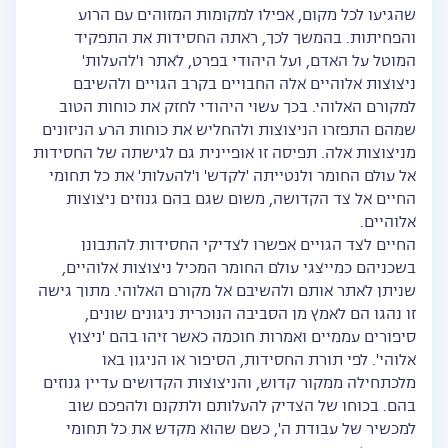
שהגיעו לכל מקום, אפילו למקומות המזוהים עם הרוע
והפחיתות. בהמשך לכך, ראתה החסידות את התפקיד
המוטל על האדם, ועל היהודי בפרט, לאתר ו'להעלות'
ניצוצות אלוהיים אלה החבויים בקרב הגויים ולהשיבם
למקורם האלוהי. בכך עשוי היהודי לחזק את כוחות הטוב
שמהם התפזרו הניצוצות ולהחליש את כוחות הרע הניזונים
מניצוצות אלה. תפיסה זו אופיינית גם לגישתה של החסידות
אל עולם החומר ולנטייתה 'לקדש' ו'להעלות' את כל תחומי
החיים אל צד הקדושה, משום שגם בהם גנוזים ניצוצות
אלוהיים.
החיים לצד הגויים אפשרו לצדיקי החסידות להתבונן
בשכניהם כמייצגי עולם החומר המכיל ניצוצות אלוהיים,
שניתן לאתר אותם ולהשיבם אל מקורם האלוהי. מתוך גישה
זו נהגו הם לאמץ מן הסביבה הנוכרית ניגונים שונים,
סיפורים עממיים ואמרות חוכמה כאשר זיהו בהם 'ניצוץ
אלוהי'. לפי תורת החסידות, הסיפור או הניגון באו
מלכתחילה ממקור קדוש, והניצוצות הקדושים עדיין גנוזים
בהם. בכוחו של הצדיק להעלותם ולתקנם ולהפכם שוב
למכשיר של עבודת ה', כשם שהוא מקדש את כל תחומי