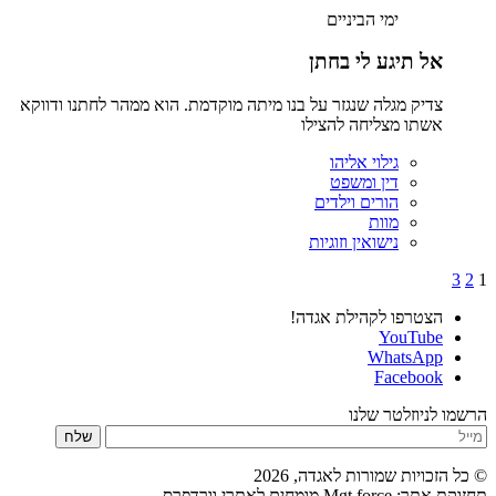
ימי הביניים
אל תיגע לי בחתן
צדיק מגלה שנגזר על בנו מיתה מוקדמת. הוא ממהר לחתנו ודווקא
אשתו מצליחה להצילו
גילוי אליהו
דין ומשפט
הורים וילדים
מוות
נישואין וזוגיות
Posts
3
2
1
pagination
הצטרפו לקהילת אגדה!
YouTube
WhatsApp
Facebook
הרשמו לניוזלטר שלנו
שלח
© כל הזכויות שמורות לאגדה,
2026
תחזוקת אתר: Mgt force מומחים לאתרי וורדפרס