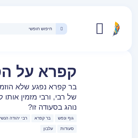
איור: מנחם
הלברשטט
קפרא על הס
סיפורי
חז״ל
בר קפרא נפגע שלא הוזמן
של רבי, ורבי מזמין אותו
נוהג בסעודה זו?
גוף ונפש
בר קפרא
רבי יהודה הנשי
סעודות
עלבון