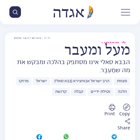
איור: מנחם הלברשטט
חכימא
מעל ומעבר
הבבא סאלי אינו מסתפק בהלכה ומבקש את
מה שמֵעֵבֶר.
מצוות
הרב ישראל אבוחצירא (בבא סאלי)
ישראל
מרוקו
הלכה
נטילת ידיים
קבלה
קדושה
Print
Copy
Share