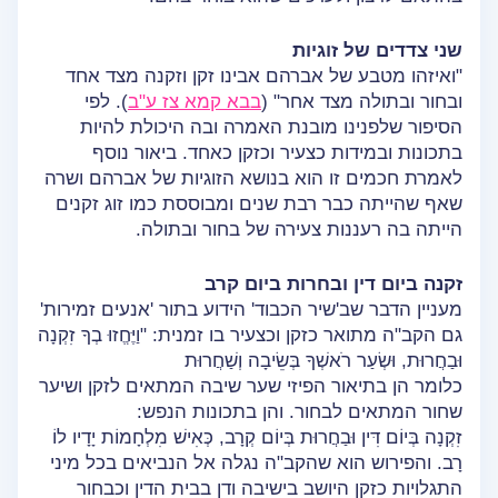
שני צדדים של זוגיות
"ואיזהו מטבע של אברהם אבינו זקן וזקנה מצד אחד
ובחור ובתולה מצד אחר" (
בבא קמא צז ע"ב
). לפי
הסיפור שלפנינו מובנת האמרה ובה היכולת להיות
בתכונות ובמידות כצעיר וכזקן כאחד. ביאור נוסף
לאמרת חכמים זו הוא בנושא הזוגיות של אברהם ושרה
שאף שהייתה כבר רבת שנים ומבוססת כמו זוג זקנים
הייתה בה רעננות צעירה של בחור ובתולה.
זקנה ביום דין ובחרות ביום קרב
מעניין הדבר שב'שיר הכבוד' הידוע בתור 'אנעים זמירות'
גם הקב"ה מתואר כזקן וכצעיר בו זמנית: "וַיֶּחֱזוּ בְךָ זִקְנָה
וּבַחֲרוּת, וּשְׂעַר רֹאשְׁךָ בְּשֵׂיבָה וְשַׁחֲרוּת
כלומר הן בתיאור הפיזי שער שיבה המתאים לזקן ושיער
שחור המתאים לבחור. והן בתכונות הנפש:
זִקְנָה בְּיוֹם דִּין וּבַחֲרוּת בְּיוֹם קְרָב, כְּאִישׁ מִלְחָמוֹת יָדָיו לוֹ
רָב. והפירוש הוא שהקב"ה נגלה אל הנביאים בכל מיני
התגלויות כזקן היושב בישיבה ודן בבית הדין וכבחור