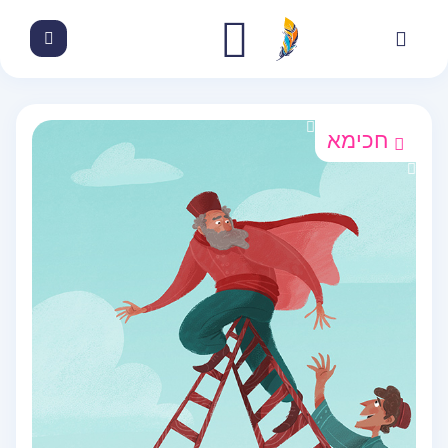
חכימא