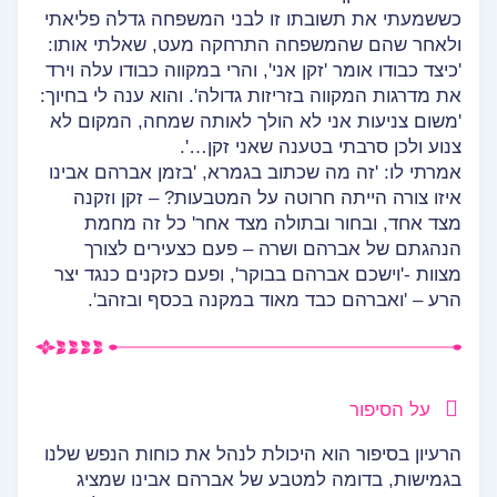
כששמעתי את תשובתו זו לבני המשפחה גדלה פליאתי
ולאחר שהם שהמשפחה התרחקה מעט, שאלתי אותו:
'כיצד כבודו אומר 'זקן אני', והרי במקווה כבודו עלה וירד
את מדרגות המקווה בזריזות גדולה'. והוא ענה לי בחיוך:
'משום צניעות אני לא הולך לאותה שמחה, המקום לא
צנוע ולכן סרבתי בטענה שאני זקן…'.
אמרתי לו: 'זה מה שכתוב בגמרא, 'בזמן אברהם אבינו
איזו צורה הייתה חרוטה על המטבעות? – זקן וזקנה
מצד אחד, ובחור ובתולה מצד אחר' כל זה מחמת
הנהגתם של אברהם ושרה – פעם כצעירים לצורך
מצוות -'וישכם אברהם בבוקר', ופעם כזקנים כנגד יצר
הרע – 'ואברהם כבד מאוד במקנה בכסף ובזהב'.
על הסיפור
הרעיון בסיפור הוא היכולת לנהל את כוחות הנפש שלנו
בגמישות, בדומה למטבע של אברהם אבינו שמציג