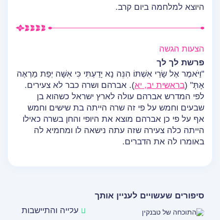
היוצא למלחמה ביום קרב.
הצעות הגשה
פרשת לך לך
"וַיֹּאמֶר אֶל שָׂרַי אִשְׁתּוֹ הִנֵּה נָא יָדַעְתִּי כִּי אִשָּׁה יְפַת מַרְאֶה
אָתְּ" (
בראשית יב, יא
). אברהם ושרה כבר לא צעירים.
לפי המדרש אברהם עולה לארץ ישראל כשהוא בן
שבעים וחמש על פי זה שרה הייתה בת שישים וחמש
אף על פי כן אברהם מוצא את היופי והחן בשרה כאילו
הייתה כלה צעירה שזה עתה נישאה לו ומחמיא לה
באומרו לה את הדברים.
סיפורים שעשויים לעניין אותך
עלייה והתיישבות