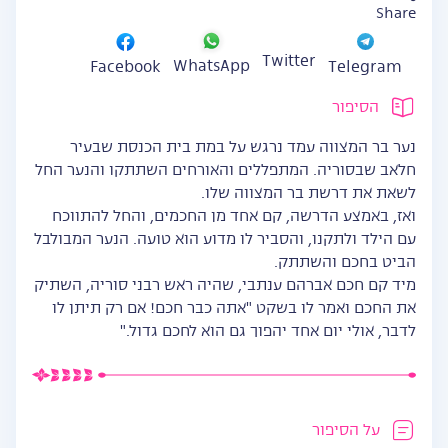
Share
Twitter
WhatsApp
Facebook
Telegram
הסיפור
נער בר המצווה עמד נרגש על במת בית הכנסת שבעיר
חלאב שבסוריה. המתפללים והאורחים השתתקו והנער החל
לשאת את דרשת בר המצווה שלו.
ואז, באמצע הדרשה, קם אחד מן החכמים, והחל להתווכח
עם הילד ולתקנו, והסביר לו מדוע הוא טועה. הנער המבולבל
הביט בחכם והשתתק.
מיד קם חכם אברהם ענתבי, שהיה ראש רבני סוריה, השתיק
את החכם ואמר לו בשקט "אתה כבר חכם! אם רק תיתן לו
לדבר, אולי יום אחד יהפוך גם הוא לחכם גדול."
על הסיפור