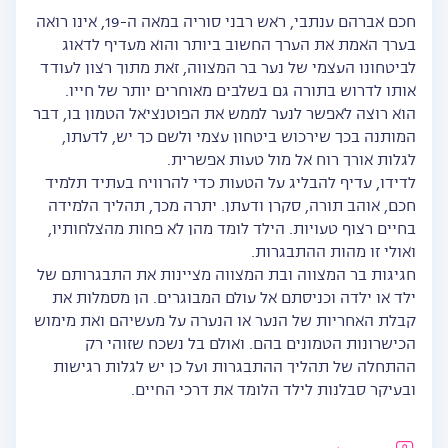
חכם אברהם ענתבי, ראש רבני סוריה במאה ה-19, אינו רואה
בערך האמת את הערך החשוב ביותר והוא מעדיף לדאוג
לביטחונו העצמי של נער בר המצווה, זאת מתוך רצון לעודד
אותו לדרוש בתורה גם בשלבים מאוחרים יותר של חייו.
הוא רוצה לאפשר לנער לממש את הפוטנציאל הטמון בו, דבר
המותנה בכך שירכוש ביטחון עצמי ולשם כך יש, לדעתו,
לגלות אורך רוח אל מול טעות אפשרית.
לדידו, עדיף להבליג על הטעות כדי להרוויח בעתיד תלמיד
חכם, אוהב תורה, סקרן ודעתן. יתרה מכך, תהליך הלמידה
בחיים רצוף טעויות. הילד לומד מהן לא פחות מהצלחותיו,
ואולי זו מהות ההתבגרות.
חגיגות בר המצווה ובת המצווה מציינות את התבגרותם של
ילד או ילדה וכניסתם אל עולם המבוגרים. הן מסמלות את
קבלת האחריות של הנער או הנערה על מעשיהם ואת מימוש
הכישרונות הטמונים בהם. ואולם בל נשכח שזוהי רק
ההתחלה של תהליך ההתבגרות ועל כן יש לגלות רגישות
ובעיקר סבלנות לילד הלומד את דרכי החיים.