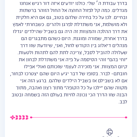
בדרך עבודת ה׳ שלי. כולנו יודעים איזה דור רגיש אנחנו
מגדלים. כמה קל לפזול החוצה אל החול הזוהר ברשתות
ובחיים. לכן על כל בחירה שלהם בטוב, גם אם היא חלקית
ולא מושלמת, אני משתדלת לפרגן ולהרים. כשבחרתי לאמץ
את דרך ההלכה והמצוות זה היה גם בשביל שהילדים יגדלו
בדרך אחרת, שמורה ומוגנת. היום כשהם מתבגרים הם
מנהלים דיאלוג בין הקודש לחול, ואני, שיודעת שזו דרך
שעלולה להוביל לסבל, צריכה לתת להם לתהות ולטעות.
״וחי בהם״ זוהי הסיסמה על פיה אני משתדלת לבחון את
קיום המצוות. אני מזכירה לעצמי שזכותם ואולי אפילו
חובתם- לברר. בסופו של דבר יגיע היום שהם יצטרכו לבחור,
אם לא בשבילם אז בשביל הילדים שלהם. ברגע הזה אני
מקווה שהם ״ילכו על כל הקופה״ מתוך רצון ואהבה, מתוך
הבנה שזו הדרך הכי נכונה לחיות בעולם הזה בשמחה ובטוב
לבב.