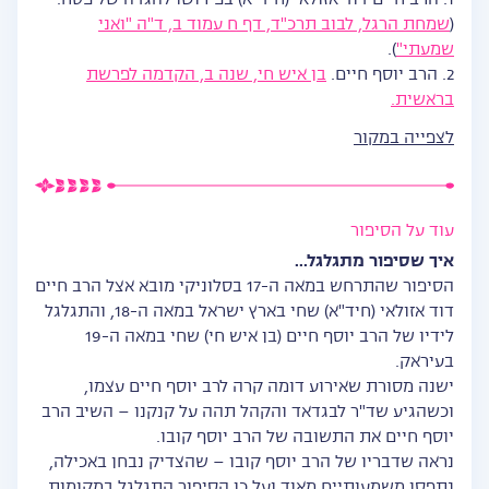
1. הרב חיים דוד אזולאי (חיד"א) בפירושו להגדה של פסח.
(
שמחת הרגל, לבוב תרכ"ד, דף ח עמוד ב, ד"ה "ואני
שמעתי"
).
2. הרב יוסף חיים.
בן איש חי, שנה ב, הקדמה לפרשת
בראשית.
לצפייה במקור
עוד על הסיפור
איך שסיפור מתגלגל...
הסיפור שהתרחש במאה ה-17 בסלוניקי מובא אצל הרב חיים
דוד אזולאי (חיד"א) שחי בארץ ישראל במאה ה-18, והתגלגל
לידיו של הרב יוסף חיים (בן איש חי) שחי במאה ה-19
בעיראק.
ישנה מסורת שאירוע דומה קרה לרב יוסף חיים עצמו,
וכשהגיע שד"ר לבגדאד והקהל תהה על קנקנו – השיב הרב
יוסף חיים את התשובה של הרב יוסף קובו.
נראה שדבריו של הרב יוסף קובו – שהצדיק נבחן באכילה,
נתפסו משמעותיים מאוד ועל כן הסיפור התגלגל במקומות