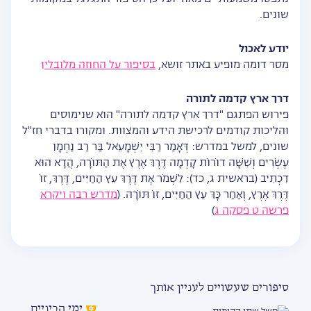
שונים.
יודע לאכול
מסר דומה מופיע באתר זושא,
בסיפור על החוזה מלובלין
דרך ארץ קדמה לתורה
פירוש הפתגם "דרך ארץ קדמה לתורה" הוא שנימוסים
והליכות קודמים לרכישת הידע והמצוות. ומקורו בדברי חז"ל
שונים, למשל במדרש: דְּאָמַר רַבִּי יִשְׁמָעֵאל בַּר רַב נַחְמָן
עֶשְׂרִים וְשִׁשָּׁה דוֹרוֹת קָדְמָה דֶּרֶךְ אֶרֶץ אֶת הַתּוֹרָה, הֲדָא הוּא
דִכְתִיב (בראשית ג, כד): לִשְׁמֹר אֶת דֶּרֶךְ עֵץ הַחַיִּים, דֶּרֶךְ, זוֹ
דֶּרֶךְ אֶרֶץ, וְאַחַר כָּךְ עֵץ הַחַיִּים, זוֹ תּוֹרָה. (
מדרש רבה ויקרא
פרשה ט פסקה ג
)
סיפורים שעשויים לעניין אותך
ימי הביניים