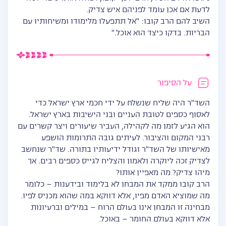
לדעת אם אכן עומד לפניהם איש צדיק.
השיב להם הרב קובו: "אל תתפעלו מלימודו ומשיחותיו עם
הבריות. בדקו כיצד הוא אוכל."
על הסיפור
השד"ר היה שליח שנשלח על ידי חכמי ארץ ישראל כדי
לאסוף כספים לטובת העניים ובני הישיבות בארץ ישראל.
הוא הגיע לזמן מה לקהילה, העביר שיעורים ויצר קשרים עם
רבני המקום והציבור. לעיתים גובה התרומות הושפע
מאישיותו של השד"ר וגודל ידיעותיו בתורה. שד"ר שנחשב
לצדיק זכה ליוקרה ולאמון והצליח לגייס כספים רבים. אך
מיהו צדיק? מה מאפיין אותו?
הרב קובו ממקד את המבחן לא בלימוד ובידענות – כלומר
מה שמוציא האדם מפיו, אלא דווקא במה שהוא מכניס לפיו.
מבחינה זו המבחן אינו בעולם הרוח – במילים וברעיונות
אלא דווקא בעולם החומר – באוכל.