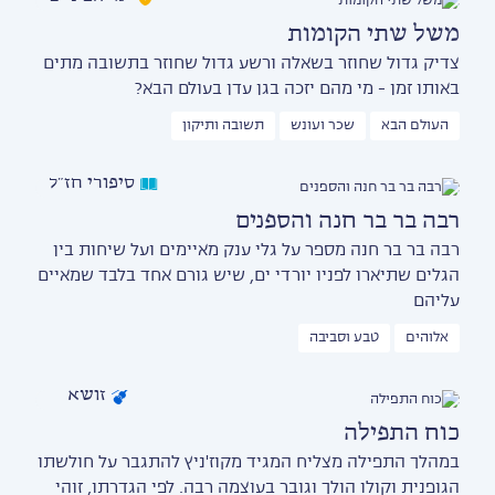
משל שתי הקומות
צדיק גדול שחוזר בשאלה ורשע גדול שחוזר בתשובה מתים
באותו זמן - מי מהם יזכה בגן עדן בעולם הבא?
העולם הבא
שכר ועונש
תשובה ותיקון
סיפורי חז״ל
רבה בר בר חנה והספנים
רבה בר בר חנה מספר על גלי ענק מאיימים ועל שיחות בין
הגלים שתיארו לפניו יורדי ים, שיש גורם אחד בלבד שמאיים
עליהם
אלוהים
טבע וסביבה
זושא
כוח התפילה
במהלך התפילה מצליח המגיד מקוז'ניץ להתגבר על חולשתו
הגופנית וקולו הולך וגובר בעוצמה רבה. לפי הגדרתו, זוהי