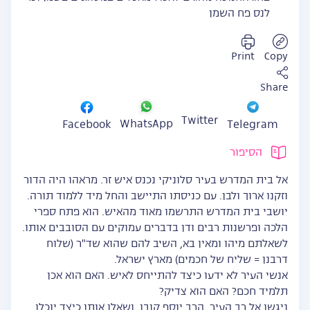
לנס פח השמן
Print
Copy
Share
Twitter
WhatsApp
Facebook
Telegram
הסיפור
אל בית המדרש בעיר סלוניקי נכנס איש זר. מראהו היה הדור
וזקנו ארוך ולבן. עם כניסתו התיישב והחל מיד ללמוד תורה.
יושבי בית המדרש התרשמו מאוד מהאיש. הוא פתח ספרי
הלכה ופרשנות רבים ודן בדברים עמוקים עם הסובבים אותו.
לשאלתם מיהו ומאין בא, השיב להם שהוא שד"ר (שלוח
דרבנן = שליח של חכמים) מארץ ישראל.
אנשי העיר לא ידעו כיצד להתייחס לאיש. האם הוא אכן
תלמיד חכם? האם הוא צדיק?
ניגשו אל רב העיר, הרב יוסף קובו, ושאלו אותו כיצד יוכלו