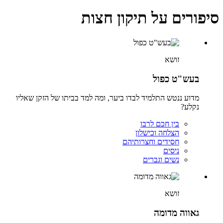
סיפורים על תיקון חצות
זושא
בעש"ט כפול
מדוע ננטש התלמיד לבדו ביער, ומה למד בביתו של הזקן שאליו
נקלע?
בין חכם לרבו
הצלחה וכישלון
חסידים וחצרותיהם
ניסים
נשים וגברים
זושא
גאווה מדומה