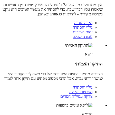
איך מתרחקים מן הגאווה? ר' נפתלי מרוּפּשיץ מוטרד מן האפשרות
שיאמרו עליו דברי שבח. כדי להסתיר את מעשיו הטובים הוא נוקט
בשיטה מקורית - להיראות כגאוותן וכשחצן.
גאווה וענווה
גילוי והסתרה
זהות ושייכות
עבודה שבלב
זושא
התיקון האמיתי
הציפייה מתיקון החצות המפורסם של רבי משה לֵייבּ מסַסוֹב היא
למשהו רוחני גבוה, אבל הרבי מססוב מפתיע עם תיקון אחר לגמרי
גילוי והסתרה
משחיות וגאולה
צדקה וגמילות חסדים
חכימא