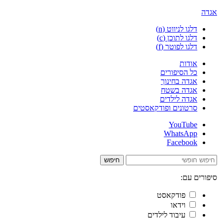
אגדה
דלגו לניווט (n)
דלגו לתוכן (c)
דלגו לפוטר (f)
אודות
כל הסיפורים
אגדה בחינוך
אגדה בשטח
אגדה לילדים
סרטונים ופודקאסטים
YouTube
WhatsApp
Facebook
חיפוש
סיפורים עם:
פודקאסט
וידאו
עיבוד לילדים