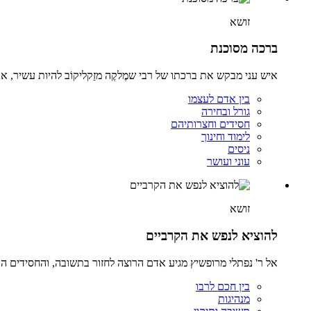
זושא
ברכה מסוכנת
איש עני מבקש את ברכתו של רבי שמֶלקֶה מזַקליקוֹב להיות עשיר, אך
בין אדם לעצמו
גורל ובחירה
חסידים וחצרותיהם
לימוד וחינוך
ניסים
עוני ועושר
זושא
להוציא לנפש את הקרביים
אל ר' נפתלי מרופשיץ מגיע אדם הרוצה לחזור בתשובה, והחסידים הנ
בין חכם לרבו
מנהיגות