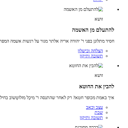
זושא
להתעלם מן האשמה
חסיד מתלונן בפני ר' יהודה אריה אלתר מגור על רגשות אשמה המפרי
הצלחה וכישלון
תשובה ותיקון
זושא
להבין את החוטא
איך באמת מכופר חטא? רק לאחר שהתנסה ר' מיכְל מזלוֹטְשוֹב בחי
עצב וכאב
שבת
תשובה ותיקון