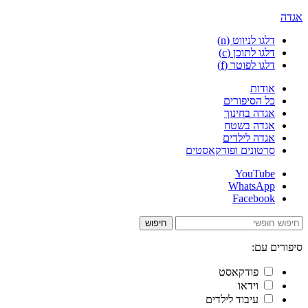
אגדה
דלגו לניווט (n)
דלגו לתוכן (c)
דלגו לפוטר (f)
אודות
כל הסיפורים
אגדה בחינוך
אגדה בשטח
אגדה לילדים
סרטונים ופודקאסטים
YouTube
WhatsApp
Facebook
חיפוש
סיפורים עם:
פודקאסט
וידאו
עיבוד לילדים