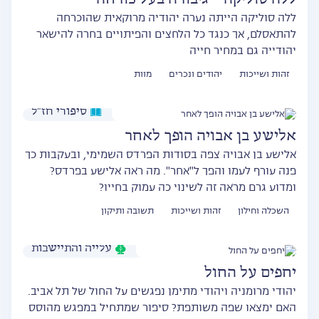
ללה סוליקה הייתה נערה יהודיה מרוקאית שהוכרחה
להתאסלם, אך כנגד כל הלחצים והפיתויים בחרה להישאר
יהודייה גם במחיר חייה
זהות ושייכות
יהודים ונכרים
מוות
סיפורי חז״ל
אלישע בן אבויה הופך לאחר
אלישע בן אבויה צפה בסודות הפרדס השמימי, ובעקבות כך
פנה עורף לעמו והפך ל"אחר". מה ראה אלישע בפרדס?
ומדוע גרם מראה זה לשינוי כה עמוק בחייו?
השכלה וחילון
זהות ושייכות
תשובה ותיקון
עלייה והתיישבות
יחפים על החול
יהודי מרומניה ויהודי מתימן נפגשים על החול של תל אביב.
האם ימצאו שפה משותפת? סיפור שמתחיל במפגש מהוסס