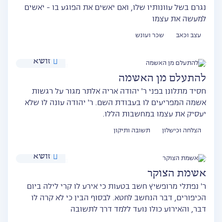
נגרם בשל עוונותיו שלו, ואם יאשים את הפוגע בו - יאשים
למעשה את עצמו
עצב וכאב
שכר ועונש
זושא
להתעלם מן האשמה
חסיד מתלונן בפני ר' יהודה אריה אלתר מגור על רגשות
אשמה המפריעים לו בעבודת השם. ר' יהודה עונה לו שלא
יעסיק את עצמו במחשבות הללו.
הצלחה וכישלון
תשובה ותיקון
זושא
אשמת הצוקר
ר' נפתלי מרופשיץ חשב בטעות כי אירע לו קרי לילה ביום
הכיפורים, דבר הנחשב לחטא. לבסוף הבין כי לא קרה לו
דבר, והאירוע כולו נועד ללמד דרך לתשובה