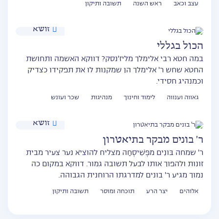
עצב וכאב
ראש השנה
תשובה ותיקון
זושא
הכול בגללי
במה חטא רבי אלימלך מליז'נסק? דווקא האשמה ותחושת
החטא שחש ר' אלימלך הן שמקנות לו את תפקידו כצדיק
וכמנהיג חסידי.
גאווה וענווה
לימוד וחינוך
מנהיגות
שכר ועונש
זושא
ר' בונים מבקר בתיאטרון
ר' שמחה בּונִים מפְּשִׁיסְחַה מצליח להוציא נער צעיר מבית
זונות ולהפוך אותו לבעל תשובה גמור. דווקא במקום כה
נמוך מגיע ר' בונים למדרגתו הרוחנית הגבוהה.
אלוהים
יצר הרע
תוכחה ומוסר
תשובה ותיקון