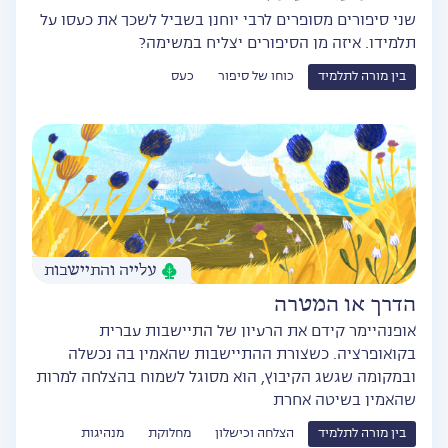
שני סיפורים מסופרים לרבי יוחנן בשביל לשכך את כעסו על
תלמידו. איזה מן הסיפורים יצליח במשימה?
בין מורה לתלמיד
כוחו של סיפור
כעס
עלייה והתיישבות
הדרך או המטרה
אופנהיימר קידם את הרעיון של התיישבות עברית
בקואופרציה. כשצורת ההתיישבות שהאמין בה נכשלה
ובמקומה שגשג הקיבוץ, הוא מסוגל לשמוח בהצלחה למרות
שהאמין בשיטה אחרת
בין מורה לתלמיד
הצלחה וכישלון
מחלוקת
מנהיגות