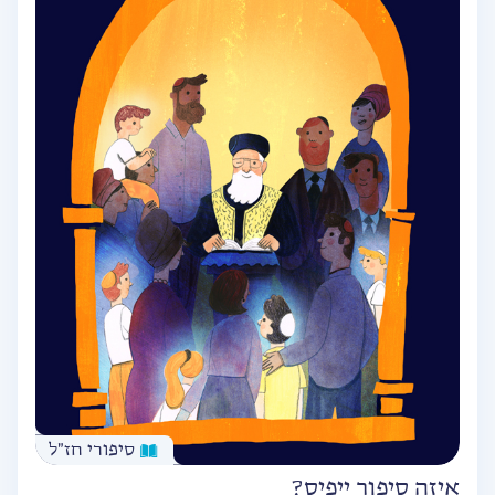
סיפורי חז״ל
איזה סיפור ייפיס?