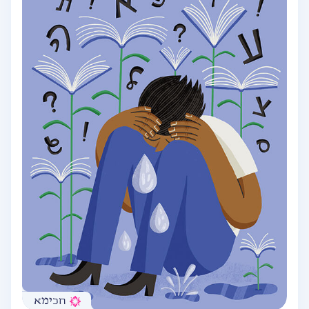
חכימא