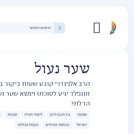
איור:
אלונה
מילגרם
שער נעול
חכימא
הרב אלפנדרי קובע שעות ביקור ב
זוננפלד יגיע לסוכתו וימצא שער 
הדלת?
אמונה
בין חכם לרבו
לימוד תורה
סוכות
ה
ישראל
הכנסת אורחים
הצבת גבולות