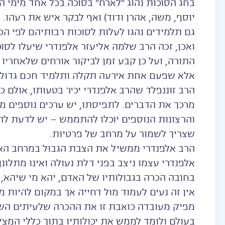
בחג הסוכות נהוג "לארח" בסוכה בכל אחד מימי 
יוסף, משה, אהרן ודוד) ואף לבקר איש את רעהו.
גם תלמידים נהגו לעלות לסוכות רבותיהם לפי הכ
ואכן, זכה הרב שלמה אליעזר אלפנדרי שיעלו לסו
התורה, ועל כן קבע זמן לביקור אורחים שלאחריו נ
אלא שפעם אחת אירעה תקלה ותלמיד חכם גדול 
הרב זוננפלד שהרב אלפנדרי יכיר בטעותו, אולם 
מרכך את הדברים. לתפיסתו, יש ערכים נוספים מל
והרצונות הנוספים יוכלו להתממש – יש לדעת להצי
שצריך לשמור על מרחב של פרטיות.
הרב אלפנדרי ממשיל את הצבת הגבול במרחב האנו
אלפנדרי עצמו ניצב בפני דלת נעולה ואינו מתלונ
בחובה הכרה בגבולותיו של האדם, יהא מי שיהא, 
אין זה נעים לעמוד מול דחייה אך במקום להיות מ
מפיק מעובדה כואבת זו את ההכרה שלעיתים השער
בעולם ולומד לממש את יכולותיו בתוך כללי המצי