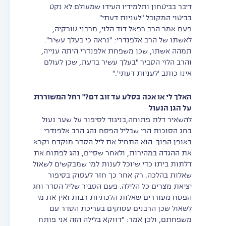
דיבר בביטחון ותלמידיו העידו שמעולם לא נקט
בביטוי המקובל "לעניות דעתי".
פעם אמר הרב רפאל דוד הלוי, מרבני טורקיה,
לאשתו של הרב אלפנדרי: "נראה כי בעלך עשיר".
תמהה אשתו, שכן משפחת אלפנדרי היתה ענייה,
והרב הלוי הסביר "בעלך עשיר בדעת, שכן לעולם
אינו כותב 'לעניות דעתי'."
האלך לי או אכה בסלע עד זוב דם?" רחל המשוררת
על הגן הנעול
להשאיר דלת פתוחה,בניגוד לסיפור על שער נעול
בחג הסוכות הרי שבליל הפסח נהג הרב אלפנדרי
באופן הפוך. הוא התחיל את ליל הסדר מוקדם וקרא
את ההגדה במהירות, ולאחר שסיים, נהג לפתוח את
דלתות ביתו כדי שיוכל לענות למי שמבקשים לשאול
שאלות בהלכה. רק אחר כך חזר לעסוק בסיפור
יציאת מצרים כל הלילה. פעם הסביר שליל הסדר וחג
הפסח מעוררים שאלות הלכתיות רבות ואין את מי
לשאול שכן הרבנים עסוקים בעריכת הסדר עם
משפחתם, ולכן אמר: "דווקא בלילה הזה אני פותח