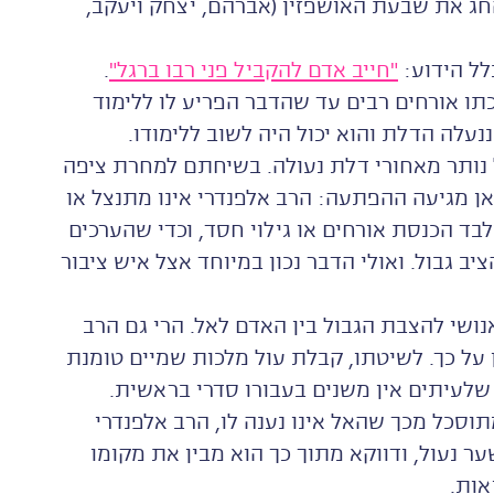
החג את שבעת האושפזין (אברהם, יצחק ויעקב,
לל הידוע:
"חייב אדם להקביל פני רבו ברגל"
.
כתו אורחים רבים עד שהדבר הפריע לו ללימוד
נעלה הדלת והוא יכול היה לשוב ללימודו.
נותר מאחורי דלת נעולה. בשיחתם למחרת ציפה
כאן מגיעה ההפתעה: הרב אלפנדרי אינו מתנצל או
בד הכנסת אורחים או גילוי חסד, וכדי שהערכים
ב גבול. ואולי הדבר נכון במיוחד אצל איש ציבור
שי להצבת הגבול בין האדם לאל. הרי גם הרב
ן על כך. לשיטתו, קבלת עול מלכות שמיים טומנת
שלעיתים אין משנים בעבורו סדרי בראשית.
תוסכל מכך שהאל אינו נענה לו, הרב אלפנדרי
 נעול, ודווקא מתוך כך הוא מבין את מקומו
אות.