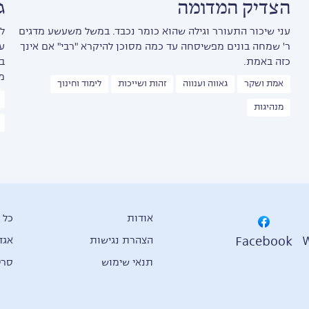
הצדיק המדומה
ג
עני שיכור התעורר וגילה שהוא כומר נכבד. במשל משעשע מדגים
ל
ר' שמחה בונים מפשיסחה עד כמה מסוכן להיקרא "רבי" אם אינך
ע
כזה באמת.
ב
מ
אמת ושקר
גאווה וענווה
זהות ושייכות
לימוד וחינוך
מנהיגות
אודות
כל 
Facebook
הצהרת נגישות
אגד
תנאי שימוש
סרט