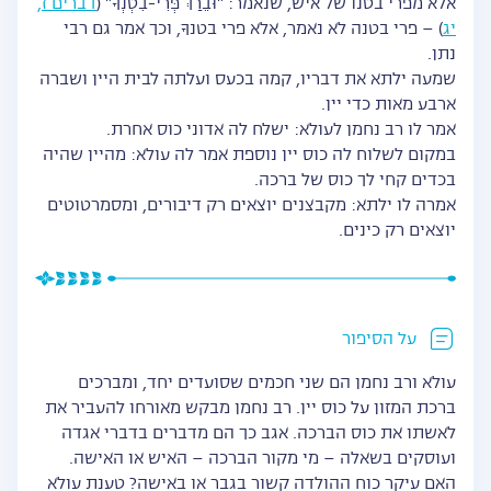
אלא מפרי בטנו של איש, שנאמר: "וּבֵרַךְ פְּרִי-בִטְנְךָ" (
דברים ז,
יג
) – פרי בטנה לא נאמר, אלא פרי בטנךָ, וכך אמר גם רבי
נתן.
שמעה ילתא את דבריו, קמה בכעס ועלתה לבית היין ושברה
ארבע מאות כדי יין.
אמר לו רב נחמן לעולא: ישלח לה אדוני כוס אחרת.
במקום לשלוח לה כוס יין נוספת אמר לה עולא: מהיין שהיה
בכדים קחי לך כוס של ברכה.
אמרה לו ילתא: מקבצנים יוצאים רק דיבורים, ומסמרטוטים
יוצאים רק כינים.
על הסיפור
עולא ורב נחמן הם שני חכמים שסועדים יחד, ומברכים
ברכת המזון על כוס יין. רב נחמן מבקש מאורחו להעביר את
לאשתו את כוס הברכה. אגב כך הם מדברים בדברי אגדה
ועוסקים בשאלה – מי מקור הברכה – האיש או האישה.
האם עיקר כוח ההולדה קשור בגבר או באישה? טענת עולא