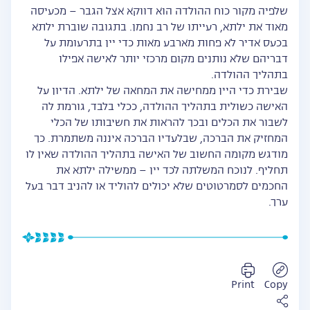
שלפיה מקור כוח ההולדה הוא דווקא אצל הגבר – מכעיסה
מאוד את ילתא, רעייתו של רב נחמן. בתגובה שוברת ילתא
בכעס אדיר לא פחות מארבע מאות כדי יין בתרעומת על
דבריהם שלא נותנים מקום מרכזי יותר לאישה אפילו
בתהליך ההולדה.
שבירת כדי היין ממחישה את המחאה של ילתא. הדיון על
האישה כשולית בתהליך ההולדה, ככלי בלבד, גורמת לה
לשבור את הכלים ובכך להראות את חשיבותו של הכלי
המחזיק את הברכה, שבלעדיו הברכה איננה משתמרת. כך
מודגש מקומה החשוב של האישה בתהליך ההולדה שאין לו
תחליף. לנוכח המשלתה לכד יין – ממשילה ילתא את
החכמים לסמרטוטים שלא יכולים להוליד או להניב דבר בעל
ערך.
Print
Copy