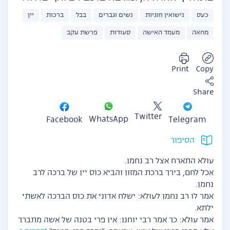
כעס
נישואין וזוגיות
נשים וגברים
בבל
ברכות
יין
מחאה
מעמד האישה
סעודות
פרשת עקב
Print
Copy
Share
Twitter
WhatsApp
Facebook
Telegram
הסיפור
עולא התארח אצל רב נחמן.
אכל לחם, בירך ברכת המזון והביא כוס יין של ברכה לרב
נחמן.
אמר לו רב נחמן לעולא: ישלח אדוני את כוס הברכה לאשתי
ילתא.
אמר עולא: כך אמר רבי יוחנן: אין פרי בטנה של אשה מתברך