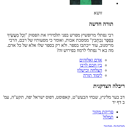
זושא
תורה חדשה
רבי נפתלי מרופשיץ מפרש בפני תלמידיו את הפסוק "וְכָל מַעֲשֶׂיךָ
בַּסֵּפֶר נִכְתָּבִין" ממסכת אבות, ואומר כי מסעותיו של רבם, הרבי
מרימנוב, עוד ייכתבו בספר. ולא רק בספר שלו אלא של כל אדם.
מה בא ר' נפתלי לרמוז בפירוש זה?
אדם ואלוהים
בין חכם לרבו
הצלחה וכישלון
לימוד תורה
ריבלה הצדקנית
דב בער מליניץ, שבחי הבעש"ט, קאפוסט, דפוס ישראל יפה, תקע"ה, עמ'
ב דף יד
סריקת מקור
תמלול
סריקת מקור