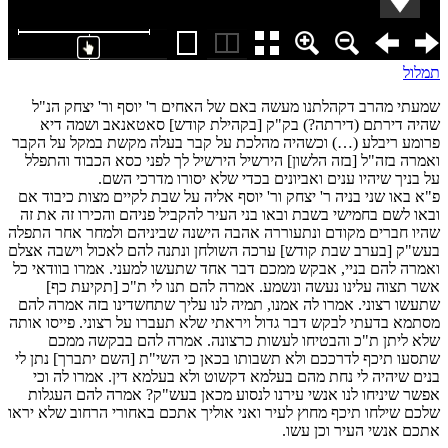
תמלול
שמעתי מהרב דקהלתנו מעשה באם של האחים ר' יוסף ור' יצחק הנ"ל
שהיה דירתם (דירתה?) בק"ק [בקהילת קודש] סאטאנאב ושמה דיא
פרומע ריבלע (…) וכשהיה מהלכת על קבר בעלה מקשת במקל על הקבר
ואמרה בזה"ל [בזה הלשון] הירשיל הירשיל לך לפני כסא הכבוד והתפלל
על בניך שיהיו ענים ואביונים בכדי שלא יסורו מדרכי השם.
פ"א באו שני בניה ר' יצחק ור' יוסף אליה על שבת לקיים מצות כיבוד אם
ובאו לשם בחמישי בשבת ובאו בני העיר להקביל פניהם והכירו זה את זה
שהיו חברים מקודם ונתעוררה אהבה הישנה שביניהם ולמחר אחר התפלה
בעש"ק [בערב שבת קודש] ערכה השולחן ונתנה להם לאכול וישבה אצלם
ואמרה להם בניי, אבקש ממכם דבר אחד שתעשו למעני. אמרו בוודאי כל
אשר תצוה עלינו נעשה ונשמע. אמרה להם תנו לי ת"כ [תקיעת כף]
שתעשו רצוני. אמרו לה אמנו, תמיה לנו עליך שתחשדינו בזה אמרה להם
מסתמא בדעתי לבקש דבר גדול ויראתי שלא תעברו על רצוני. פייסו אותה
שלא ליתן ת"כ והבטיחו לעשות כרצונה. אמרה להם בבקשה ממכם
שתסעו תיכף לדרככם ולא תשבותו בכאן כי השי"ת [השם יתברך] נתן לי
בנים שיהיה לי נחת מהם בעלמא דקשוט ולא בעלמא דין. אמרו לה וכי
אפשר שיניחו לנו אנשי עירנו לנסוע מכאן בעש"ק? אמרה להם העגלות
שלכם שילחו תיכף מחוץ לעיר ואני אוליך אתכם באחורי הרחוב שלא יראו
אתכם אנשי העיר וכן עשו.