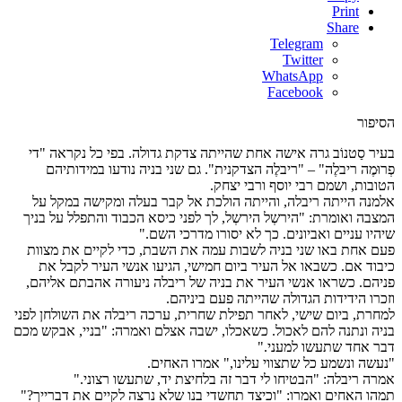
Print
Share
Telegram
Twitter
WhatsApp
Facebook
הסיפור
בעיר סַטנוֹב גרה אישה אחת שהייתה צדקת גדולה. בפי כל נקראה "די
פְרוּמֶה ריבלֶה" – "ריבלֶה הצדקנית". גם שני בניה נודעו במידותיהם
הטובות, ושמם רבי יוסף ורבי יצחק.
אלמנה הייתה ריבלה, והייתה הולכת אל קבר בעלה ומקישה במקל על
המצבה ואומרת: "הירשְל הירשְל, לך לפני כיסא הכבוד והתפלל על בניך
שיהיו עניים ואביונים. כך לא יסורו מדרכי השם."
פעם אחת באו שני בניה לשבות עמה את השבת, כדי לקיים את מצוות
כיבוד אם. כשבאו אל העיר ביום חמישי, הגיעו אנשי העיר לקבל את
פניהם. כשראו אנשי העיר את בניה של ריבלה ניעורה אהבתם אליהם,
וזכרו הידידות הגדולה שהייתה פעם ביניהם.
למחרת, ביום שישי, לאחר תפילת שחרית, ערכה ריבלה את השולחן לפני
בניה ונתנה להם לאכול. כשאכלו, ישבה אצלם ואמרה: "בניי, אבקש מכם
דבר אחד שתעשו למעני."
"נעשה ונשמע כל שתצווי עלינו," אמרו האחים.
אמרה ריבלה: "הבטיחו לי דבר זה בלחיצת יד, שתעשו רצוני."
תמהו האחים ואמרו: "וכיצד תחשדי בנו שלא נרצה לקיים את דברייך?"