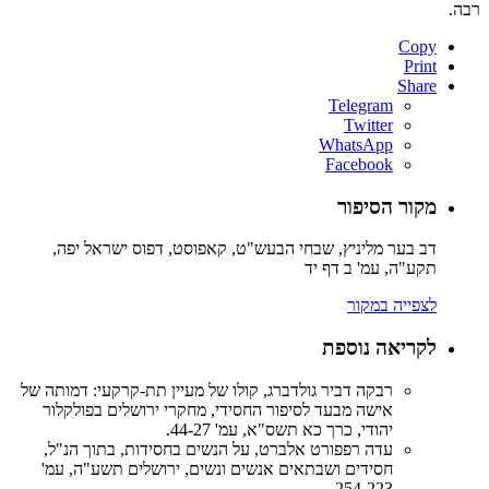
רבה.
Copy
Print
Share
Telegram
Twitter
WhatsApp
Facebook
מקור הסיפור
דב בער מליניץ, שבחי הבעש"ט, קאפוסט, דפוס ישראל יפה,
תקע"ה, עמ' ב דף יד
לצפייה במקור
לקריאה נוספת
רבקה דביר גולדברג, קולו של מעיין תת-קרקעי: דמותה של
אישה מבעד לסיפור החסידי, מחקרי ירושלים בפולקלור
יהודי, כרך כא תשס"א, עמ' 44-27.
עדה רפפורט אלברט, על הנשים בחסידות, בתוך הנ"ל,
חסידים ושבתאים אנשים ונשים, ירושלים תשע"ה, עמ'
254-223.