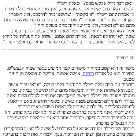
"ואם דבר גדול אבקש מכם?" שאלה ריבלה.
הבטיחו האחים כי יקיימו אף בקשה גדולה, ואין צורך להתחייב בלחיצת יד.
אז אמרה להם ריבלה: "זו בקשתי – שתיסעו מיד לדרככם, ולא תשבתו
כאן את השבת." וכך אמרה: "השם יתברך נתן לי בנים כדי שיהיה לי נחת
מהם בעולם האמת, ולא כדי שאיהנה מהם בעולם הזה."
אמרו האחים: "אם יראו אנשי העיר שאנו יוצאים עכשיו לדרך, בערב
שבת, לא יניחו לנו לצאת." אמרה להם אמם: "שלחו את העגלות אל מחוץ
לעיר, ואני אוליך אתכם ברחוב הצדדי, כדי שלא יראו אתכם אנשי העיר."
על הסיפור
סיפור זה הוא קטע ממחזור סיפורים קצר המופיע בספר שבחי הבעש"ט.
הסיפור הוא על אודות
ריבלה
, אישה אלמנה, צדיקה ועצמאית מן העיר
סטנוב.
ביחסיה עם בניה מגלה ריבלה התנהגות בלתי רגילה, בוודאי עבור אישה
ואם. היא שולחת את ילדיה ומבקשת מהם שלא להישאר בביתה. בכך
מתגלה ייחודה של ריבלה כאישה המקדישה את חייה לעולם הרוח ואינה
כבולה לתפקידים המצופים ממנה כאישה, כלומר להתנהג כאם הדואגת
לרווחה הכלכלית של ילדיה ושמחה לקראתם כשהם באים לבקרה.
אף שריבלה אינה מתנהגת בהתאם לציפיות שהיו מאישה בתקופתה, היא
זוכה להערכה רבה כצדיקה, ובסיפור אחר היא גם מתוארת כמי שניצחה
את הבעש"ט בוויכוח.
דמותה של ריבלה מעידה אפוא על היכולת של אישה לחרוג מן התפקידים
המקובלים בחברה ומן הציפיות הכרוכות בכך, ולמרות זאת לזכות בהערכה