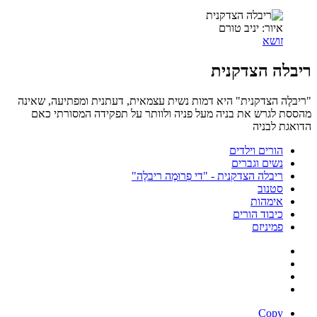
איור: יניב טורם
זושא
ריבלה הצדקנית
"ריבלֶה הצדקנית" היא דמות נשית עצמאית, דעתנית ומפתיעה, שאינה
מהססת לגרש את בניה מעל פניה ולוותר על תפקידה המסורתי כאם
הדואגת לבניה
הורים וילדים
נשים וגברים
ריבלה הצדקנית - "די פְרוּמֶה ריבלֶה"
סטנוב
אימהות
כיבוד הורים
פמיניזם
Copy