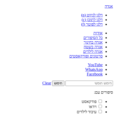
אגדה
דלגו לניווט (n)
דלגו לתוכן (c)
דלגו לפוטר (f)
אודות
כל הסיפורים
אגדה בחינוך
אגדה בשטח
אגדה לילדים
סרטונים ופודקאסטים
YouTube
WhatsApp
Facebook
Clear
חיפוש
סיפורים עם:
פודקאסט
וידאו
עיבוד לילדים