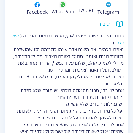
Twitter
WhatsApp
Facebook
Telegram
הסיפור
כתוב: מלך במשפט יעמיד ארץ, ואיש תרומות יהרסנה (
משלי
כט ד
).
ואמרו חכמים: אם משים אדם עצמו כתרומה הזו שמושלכת
בזוויות הבית ואומר: 'מה לי בטורח הצבור, מה לי בדיניהם,
מה לי לשמוע קולם, שלום עליך נפשי', הרי זה מחריב את
העולם. ועליו נאמר 'ואיש תרומות יהרסנה'.
כשרבי אסי עמד להסתלק מן העולם, נכנס אליו בן אחותו
ומצאו בוכה.
אמר לו: רבי, מפני מה אתה בוכה? יש תורה שלא למדת
ולימדת? הרי תלמידיך יושבים לפניך.
יש גמילות חסדים שלא עשית?
ועל כל מידות שהיו בך, היית מתרחק מן הדינין, ולא נתת
רשות לעצמך להתמנות על לתפקידים ציבוריים.
אמר לו: בני, על זה אני בוכה, שמא אתן דין וחשבון על
שהייתי יכול לעשות דיניהם של ישראל ולא להיות "איש