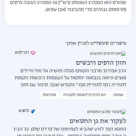
שהורס הוא המנהיג הגאוותן (רש"י) או המנהיג הגובה מיסים
(תרומות) גבוהים מדי מהציבור (אבן עזרא).
סיפורים שעשויים לעניין אותך
חכימא
חזון הדפים היבשים
הרב אמירוב מרבני הקווקז מגלה תושיה אל מול חיילים
נאצים ורואה בנבואת יחזקאל על העצמות היבשות הקמות
לתחייה רמז לתחיית ספרי הקודש שגנז. סיפור עם חזון
אמונה
יום הזיכרון לשואה ולגבורה
מנהיגות
זושא
לעקור את גן החטאים
החטא הפך לזרע שהביא לצמיחתו של פרדס שלם. כך הבין