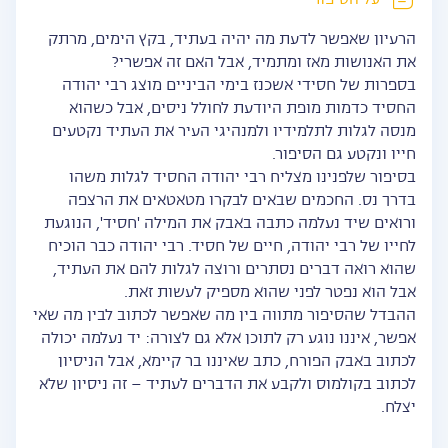
על הסיפור
הרעיון שאפשר לדעת מה יהיה בעתיד, בקץ הימים, מרתק
את האנושות מאז ומתמיד, אבל האם זה אפשרי?
בספרות של חסידי אשכנז בימי הביניים מוצג רבי יהודה
החסיד כדמות מופת היודעת לחולל ניסים, אבל כשהוא
מנסה לגלות לתלמידיו ולמנהיגי העיר את העתיד נקטעים
חייו ונקטע גם הסיפור.
בסיפור שלפנינו מצליח רבי יהודה החסיד לגלות משהו
בדרך נס. החכמים שבאים לבקרו מטאטאים את הרצפה
ורואים שיד נעלמה כתבה באבק את המילה 'חסיד', הנוגעת
לחייו של רבי יהודה, חיים של חסיד. רבי יהודה כבר הוכיח
שהוא רואה דברים נסתרים ורוצה לגלות להם את העתיד,
אבל הוא נפטר לפני שהוא מספיק לעשות זאת.
ההבדל שהסיפור מתווה בין מה שאפשר לכתוב לבין מה שאי
אפשר, איננו נוגע רק לתוכן אלא גם לצורה: יד נעלמה יכולה
לכתוב באבק הפורח, כתב שאיננו בר קיימא, אבל הניסיון
לכתוב בקולמוס ולקבע את הדברים לעתיד – זה ניסיון שלא
יצלח.