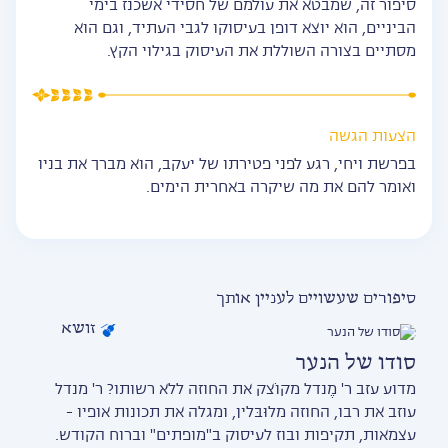
סיפור זה, שמבטא את עולמם של חסידי אשכנז בימי
הביניים, הוא יוצא דופן בעיסוקו לגבי העתיד, וגם הוא
מסתיים בצורה השוללת את העיסוק בגילוי הקץ.
הצעות הגשה
בפרשת ויחי, רגע לפני פטירתו של יעקב, הוא מברך את בניו
ואומר להם את מה שיקרה באחרית הימים.
סיפורים שעשויים לעניין אותך
זושא
סודו של הנער
מדוע עזב ר' מֶנדל מקוֹצק את החוזה ללא רשותו? ר' מנדל
עוזב את רבו, החוזה מלוּבּלין, ומגלה את תכונות אופיו -
עצמאות, תקיפות ובוז לעיסוק ב"מופתים" וברוח הקודש.