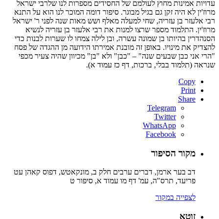
עדויות אמינות מחוץ לעולמם של החסידים מספרות לנו שלרבי ישראל
מרוז'ין לא היה זקן גם בגיל מבוגר. סיפור דומה המוכר לנו הוא על התנא
רבי אלעזר בן עזריה, שחי למעלה מאלף ושש מאות שנה לפני ר' ישראל
מרוז'ין. התלמוד מספר שרצו למנות את רבי אלעזר בן עזריה לנשיא
הסנהדרין בהיותו בן שמונה עשרה, ובן לילה צמחו לו שערות לבנות כדי
להצדיק את מינויו. באופן זה מובנת אמירתו הידועה מן ההגדה של פסח
"הרי אני כבן שבעים שנה" – "כבן" ולא "בן" מכיוון שהיה צעיר מכפי
שנראה (תלמוד בבלי, ברכות, דף כז עמוד א).
Copy
Print
Share
Telegram
Twitter
WhatsApp
Facebook
מקור הסיפור
דב בער ארמן, דברים ערבים חלק ב, מונקאטש, דפוס קאהן עט
פריעד, תרס"ה, עמ' דף מו עמוד א, סיפור ט
לצפייה במקור
זוטא