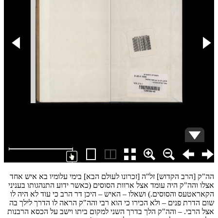
הה"ק [הרב הקדוש] זל"ה [זכרונו לעולם הבא] בימי עלומיו בא איש אחד
אצלו והה"ק היה עומד אצל ארוות הסוסים (כאשר ידוע התנהגותו בעניני
הקאראטעס והסוסים.) ושאלו – האיש – היכן דר הרב כי עוד לא היה לו
שום הדרת פנים – ולא הכירו כי הוא רבי והה"ק הראה לו הדרך לילך בה
אצל הרבי. – והה"ק הלך בדרך השני למקום ביתו וישב על הכסא הרבנות