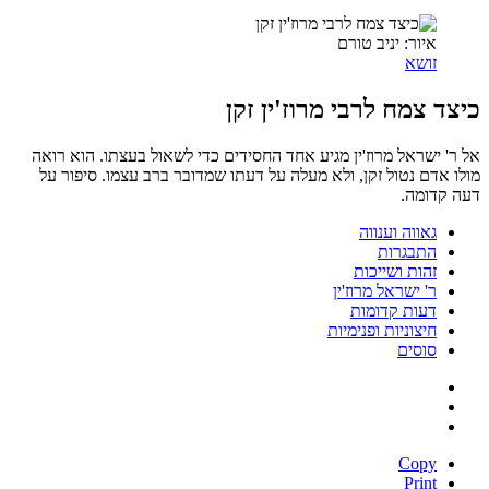
איור: יניב טורם
זושא
כיצד צמח לרבי מרוז'ין זקן
אל ר' ישראל מרוז'ין מגיע אחד החסידים כדי לשאול בעצתו. הוא רואה
מולו אדם נטול זקן, ולא מעלה על דעתו שמדובר ברב עצמו. סיפור על
דעה קדומה.
גאווה וענווה
התבגרות
זהות ושייכות
ר' ישראל מרוז'ין
דעות קדומות
חיצוניות ופנימיות
סוסים
Copy
Print