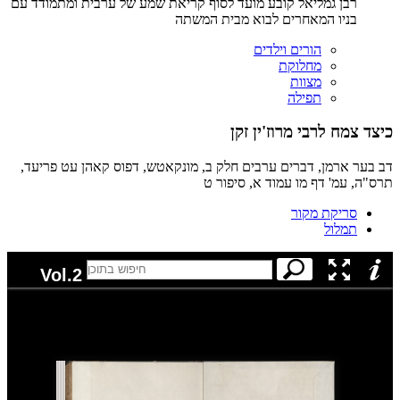
רבן גמליאל קובע מועד לסוף קריאת שמע של ערבית ומתמודד עם
בניו המאחרים לבוא מבית המשתה
הורים וילדים
מחלוקת
מצוות
תפילה
כיצד צמח לרבי מרוז'ין זקן
דב בער ארמן, דברים ערבים חלק ב, מונקאטש, דפוס קאהן עט פריעד,
תרס"ה, עמ' דף מו עמוד א, סיפור ט
סריקת מקור
תמלול