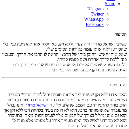
Share
Telegram
Twitter
WhatsApp
Facebook
הסיפור
כשרבי ישראל מרוז'ין היה צעיר וללא זקן, בא חסיד אחד להתייעץ עמו בלי
שהכירו, וראה אותו עומד באורוות הסוסים שלו.
שאל אותו האיש: "היכן ביתו של הרב?" הראה לו הרבי את הדרך, ובעצמו
פנה ללכת לדרך אחרת ושם פעמיו לביתו.
בלכתו חשב לעצמו: "האומנם אי אפשר לדעת שאני רבי?" ותוך כדי
הליכה צימחו פניו זקן לבן עד שנראה כמו רבי.
על הסיפור
האם אדם ללא זקן שעומד ליד אורוות סוסים יכול להיות הרבי? הסיפור
ממחיש עד כמה הציפיות מהרב מתבססות גם על גינונים חיצוניים, וכיצד
הרב בוחר להתמודד עם המצב שנקלע אליו.
ר' ישראל מרוז'ין
אינו נבהל
מהעובדה שאינו מזוהה כרבי, הוא לא רואה בעיה בלהיות רבי ללא זקן אך
הוא גם איננו מזלזל בצורך של הבאים אליו לפגוש דמות כזאת. בתגובתו
הוא לא מתוודע לאיש מיד ואינו מעמיד אותו על טעותו אלא מניח לו
לחכות עד שיראה אותו על כס הרב.