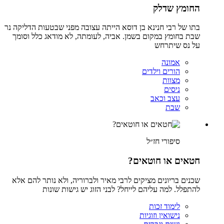
החומץ שדלק
בתו של רבי חנינא בן דוסא הייתה עצובה מפני שבטעות הדליקה נר
שבת בחומץ במקום בשמן. אביה, לעומתה, לא מודאג כלל וסומך
על נס שיתרחש
אמונה
הורים וילדים
מצוות
ניסים
עצב וכאב
שבת
סיפורי חז״ל
חטאים או חוטאים?
שכנים בריונים מציקים לרבי מאיר ולברוריה, ולא נותר להם אלא
להתפלל. למה עליהם לייחל? לבני הזוג יש גישות שונות
לימוד זכות
נישואין וזוגיות