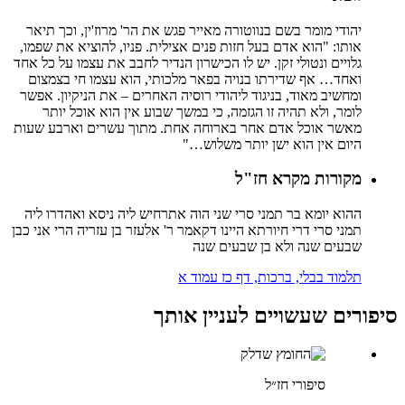
יהודי מומר בשם בנווטורה מאייר פגש את הר' מרוז'ין, וכך תיאר
אותו: "הוא אדם בעל חזות פנים אצילית. פניו, להוציא את שפמו,
גלויים ונטולי זקן. יש לו הכישרון הנדיר לחבב את עצמו על כל אחד
ואחד… אף שדירתו בנויה בפאר מלכותי, הוא עצמו חי בצמצום
ומחשיב מאוד, בניגוד ליהודי רוסיה האחרים – את הניקיון. אפשר
לומר, ולא תהיה זו הגזמה, כי במשך שבוע אין הוא אוכל יותר
מאשר אוכל אדם אחר בארוחה אחת. מתוך עשרים וארבע שעות
היום אין הוא ישן יותר משלוש…"
מקורות מקרא חז"ל
ההוא יומא בר תמני סרי שני הוה אתרחיש ליה ניסא ואהדרו ליה
תמני סרי דרי חיורתא היינו דקאמר ר' אלעזר בן עזריה הרי אני כבן
שבעים שנה ולא בן שבעים שנה
תלמוד בבלי, ברכות, דף כז עמוד א
סיפורים שעשויים לעניין אותך
סיפורי חז״ל