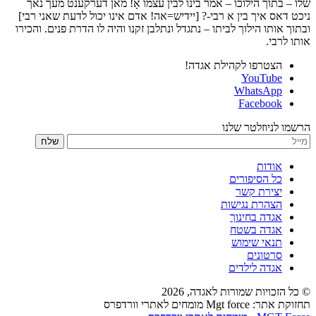
שלו – בתוך הילוכו – אמר בינו לבין עצמו אָ! מאן דערקענט מעך נאך
ניכט דאס איך בין א רבי-? [יידיש=אה! אדם אינו יכול לדעת שאני רבי]
ובתוך אותו הילוך לביתו – נתגדל ונתלבן זקנו והיה לו הדרת פנים. והכירו
אותו לרבי.
הצטרפו לקהילת אגדה!
YouTube
WhatsApp
Facebook
הרשמו לניוזלטר שלנו
שלח
אודות
כל הסיפורים
יצירת קשר
הצהרת נגישות
אגדה בחינוך
אגדה בשטח
תנאי שימוש
סרטונים
אגדה לילדים
© כל הזכויות שמורות לאגדה,
2026
תחזוקת אתר: Mgt force מומחים לאתרי וורדפרס