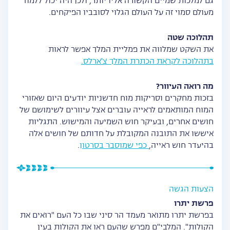
גם למלכות שמיים הקשורה אליו יותר, ולכן היה יכול ללמוד
מעולם סמוי זה על העולם הגלוי לסובביו הפיקחים.
תהלוכה שטה
את השקט שמלווה את פמליית המלך אפשר לראות
בתהלוכה לקראת הכתרת המלך צ'ארלס.
מה רואה העיוור?
בזכות מחקרים וסריקות מוח חדשניות יודעים היום שאזורי
המוח המותאמים לראייה עוברים אצל עיוורים לשימושם של
חושים אחרים, ובעיקר חוש השמיעה והמישוש. התגליות
איששו את התובנה המקובלת על חדותם של חושים אלה
בהיעדר חוש ראייה,
כפי שמוסבר בסרטון
.
הצעות הגשה
פרשת יתרו
בפרשת יתרו מתואר מעמד הר סיני שבו כל העם "רואים את
הקולות". המלבי"ם מפרש שהעם ראו את הקולות בעין