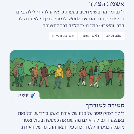
אשמת הצוקר
ר' נפתלי מרופשיץ חשב בטעות כי אירע לו קרי לילה ביום
הכיפורים, דבר הנחשב לחטא. לבסוף הבין כי לא קרה לו
דבר, והאירוע כולו נועד ללמד דרך לתשובה
עצב וכאב
ראש השנה
תשובה ותיקון
זושא
סטירה לטובתך
ר' לוי יצחק סטר על פניו של אורח וצעק ביידיש, וכל זאת
באמצע התפילה. אולם מה שנראה כמעשה פסול ואסור
מתגלה כניסיון ללמד זכות על חטאו הנסתר של האורח.