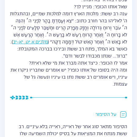
עכשיו בוודאי בא המלך.
שאל אותו הכופר: מניין לך?
ענה רב ששת: מלכות הארץ דומה למלכות שמיים, ובהתגלות
ה' לאליהו בהר חורב כתוב: ״צֵא וְעָמַדְתָּ בָהָר לִפְנֵי ה׳ וְהִנֵּה
ה׳ עֹבֵר וְרוּחַ גְּדוֹלָה וְחָזָק מְפָרֵק הָרִים וּמְשַׁבֵּר סְלָעִים לִפְנֵי ה׳
לֹא בָרוּחַ ה׳ וְאַחַר הָרוּחַ רַעַשׁ לֹא בָרַעַשׁ ה׳. וְאַחַר הָרַעַשׁ אֵשׁ
לֹא בָאֵשׁ ה׳ וְאַחַר הָאֵשׁ קוֹל דְּמָמָה דַקָּה״ (
מלכים א יט, יא-יב
).
כאשר בא המלך, פתח רב ששת ובירכו בברכה המקובלת:
"ברוך… שנתן מכבודו לבשר ודם".
אמר לו הכופר: כיצד אתה מברך את מי שלא ראית?
ומה היה בסופו של אותו כופר? יש אומרים שחבריו ניקרו את
עיניו, ויש אומרים רב ששת נתן בו עיניו ונעשה גל של
עצמות.
על הסיפור
הסיפור מתאר סוג אחר של ראייה, ראייה בלא עיניים. רב
ששת מנתח את המציאות על בסיס יכולת השמיעה שלו