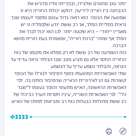
יותר טוב מהאדם שלצידו, ובפנייתו אליו מדגיש את
ההבחנה בין ראייה לידיעה. דווקא יכולת הראייה היא זו
שמטעה את הכופר. הוא רואה גדוד עצום ומספר לעצמו שכך
נראית פמליית המלך, אך רב ששת יודע שלפמליה זו יש
מאפיין ייחודי – היא שקטה יותר. לכן הוא יכול לברך את
המלך אף שזוהי "ברכת ראייה", שנאמרת בעת ראיית מושא
הברכה.
כוח השמיעה של רב ששת לא רק ממלא את מקומו של כוח
הראייה החסר אלא גם מציע מצב שבו הבלתי נראה עדיף על
הנראה, והבלתי נשמע עדיף על הנשמע.
שתי האפשרויות המוצעות בסוף הסיפור לגורלו של הכופר
קשורות גם הן לאירוניית הראייה שהסיפור פותח בה. לפי
האפשרות הראשונה, האיש מתעוור והופך בעצמו ל"שבר
כלי". לפי האפשרות השנייה, עיניו חסרות הערך כביכול של
רב ששת מתגלות כבעלות כוח רב ומביאות למותו של האיש.