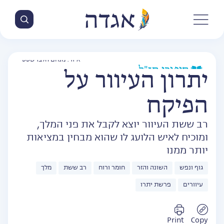
איור: מנחם הלברשטט
סיפורי חז״ל
יתרון העיוור על
הפיקח
רב ששת העיוור יוצא לקבל את פני המלך,
ומוכיח לאיש הלועג לו שהוא מבחין במציאות
יותר ממנו
גוף ונפש
השונה והזר
חומר ורוח
רב ששת
מלך
עיוורים
פרשת יתרו
Print
Copy