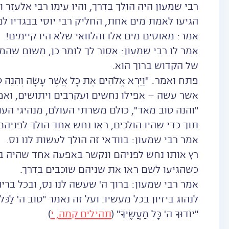
רבי שמעון היה הולך בדרך, והיו עימו רבי אלעזר ור
הגיעו לאמת מים אחת, החליק רבי יוסי בבגדיו למ
אמר: מאוסים מים אלו והלוואי שלא היו קיימים!
אמר לו רבי שמעון: אסור לך לומר כן, משום שה
של הקדוש ברוך הוא.
פתח ואמר: "וַיַּרְא אֱלֹהִים אֶת כָּל אֲשֶׁר עָשָׂה וְהִנֵּה 
אשר עשה – אפילו נחשים ועקרבים ויתושים, ואפי
"והנה טוב מאד", כולם משרתי העולם, מנהיגי העול
תוך כדי שהיו הולכים, ראו נחש אחד הולך לפניהם
אמר רבי שמעון: בוודאי זה הולך לעשות לנו נס.
רץ אותו נחש לפניהם ונקשר באפעה אחד שהיה בדר
כשהגיעו לשם ראו את שניהם שוכבים בדרך.
אמר רבי שמעון: ברוך ה' שעשה לנו נס, ובכל ברי
לנהוג ביזיון בכל מעשיו. ועל זה נאמר "טוֹב ה' לַכֹּל וְרַח
"יוֹדוּךָ ה' כָּל מַעֲשֶׂיךָ" (
תהילים קמה, י
).