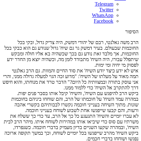
Telegram
Twitter
WhatsApp
Facebook
הסיפור
הרב משה גאלנטי, רבם של יהודי דמשק, היה צדיק גדול, ובקי בכל
החוכמות שבעולם. בעיר דמשק גר גם שיח' גדול שנודע גם הוא כבקי בכל
החוכמות, אך מלבד זאת נודע גם בכך שכשהיה בא אליו חולה ומבקש
שיתפלל עבורו, היה השיח' מתבודד לזמן מה, וכשהיה יוצא מן החדר ידע
לפסוק מי יחיה ומי ימות.
איש לא ידע כיצד יודע השיח' את סוד החיים והמוות. גם הרב גאלנטי
תמה מאוד על מעלתו של השיח': "מדוע זכה הגוי למעלה גדולה ממני, והרי
אני עוסק בתורה ובמצוותיה כל היום?" הדבר טרד את מנוחתו, והוא חיפש
דרך להתקרב אל השיח' כדי ללמוד ממנו.
ביקש הרב להיפגש עם השיח', והשיח' קיבל אותו בסבר פנים יפות.
במהרה עמד השיח' על חוכמתו של הרב, והם שוחחו ביניהם בחוכמות
שונות. מתוך השיחה בענייני חוכמה נקשרו לבבותיהם בקשרי אהבה
ורעות, והם קבעו שייפגשו אחת לשבוע לשוחח בענייני חוכמה.
לא עברו יומיים והשיח' התגעגע כל כך אל הרב, עד כדי כך ששלח את
משרתיו עם סוס כדי שיביאו אותו במהירות לשוחח איתו. מיהר הרב לבית
השיח', ובמהרה שקעו השניים בדיון מעמיק בדברי חוכמה. כשנפרדו,
ביקש השיח' מהרב שייפגשו בכל יומיים לשוחח, וכך במשך תקופה ארוכה
נפגשו ושוחחו בדברי חכמים.