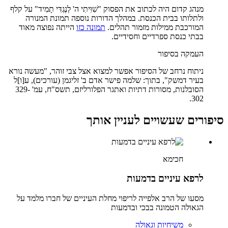
מנהג קדום היה לכתוב את הפסוק "שִׁוִּיתִי ה' לְנֶגְדִּי תָמִיד" על קלף
ולתלותו בבית הכנסת. במהלך הדורות נוספה תמונת המנורה
המורכבת ממילות מזמור תהלים.
תמונה כזו
הייתה נפוצה מאוד
בבתי כנסת ספרדיים וחסידיים.
העמקה בסיפור
ניתוח נרחב של הסיפור אפשר למצוא אצל צבי זוהר, "מעשה נורא
בעיר דמשק", בתוך: שלמה פישר אדם ב' זליגמן (עורכים), ע[ו]ל
הסובלנות, מסורות דתיות ואתגר הפלורליזם, תשס"ח, עמ' 329-
302.
סיפורים שעשויים לעניין אותך
חכימא
לרפא עיניים בדמעות
מסעו של הרב אלפייה לריפוי מחלת העיניים של חברו מלמד על
הגאולה הטמונה בבכי ובדמעות
משיחיות וגאולה