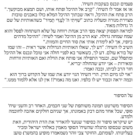
פעמים ונכנס בעקבות השיח'.
או אז אמר לו השיח': "קְרַב אל ההיכל ופתח אותו, ושם תמצא מבוקשך."
הרב פתח את ההיכל, וראה שבתוך ההיכל המלא כולו באבנים טובות
מצוירת מנורה ומעליה כתוב "שִׁוִּיתִי ה' לְנֶגְדִּי תָמִיד" כשהאותיות של שם
ה' גדולות מאוד.
למראה הפסוק יצאה מפי הרב אנחת רווחה על שלא השתחוה לפסל והוא
שמח שמחה גדולה. יצא הרב מן ההיכל ואמר לשיח': "ההיכל מדהים
ביופיו, אך לא לימדת אותי את סוד החיים והמוות."
השיב לו השיח': "דע לך, שאלו האותיות הגדולות אשר ראית – זהו שמו
של בורא עולם. דע לך, כשאשר בא לפניי חולה אני טובל ונכנס אל ההיכל
ומתפלל שם, ובגמר התפילה אני פותח את הדלת ואם האותיות זורחות
ומאירות – אני יודע שהחולה יבריא."
חזר הרב לביתו, ובכה ואמר:
"אוי לנו מיום הדין. הרי השיח' הגוי יודע את שמו של הקדוש ברוך הוא
וכמה יראה וכבוד יש לו כלפיו. ואנו מה נאמר?! אין לנו אלא ללמוד ממנו."
על הסיפור
הסיפור משרטט תמונה משותפת של שני חכמים, האחד רב והשני שיח'
סוּפִי, שכל אחד מהם דבק באמונתו, אך שניהם חולקים אהבה לחוכמה
ולמדע.
יש שיקראו סיפור זה כסיפור שנועד להאדיר את הדת היהודית, וזאת
משום שבסופו מתגלה שהשיח' הסוּפִי מאמין באלוהי ישראל ומכיר
בעליונותו. לעומתם, החוקר צבי זוהר (שמאמרו מופיע בהמשך) טוען