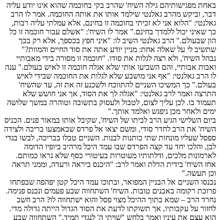
באחת מפגישותיהם גילה השיח' שהרב בקי בחוכמה שהוא אינו יודע עליה
דבר, וביקש מהרב גאלנטי שילמד אותו את אותה החוכמה. אמר לו הרב
גאלנטי: "הלוא אני לא זכיתי בחוכמה זו בחינם, אלא עמלתי עליה רבות,
כך שאיני יכול ללמדך בחינם." אמר לו השיח': "אשלם עבור חוכמה זו כל
הון שבעולם." הרב גאלנטי השיב לו: "איני חפץ בכספך, אלא רק בכך
שתשיב לי על שאלה אחת: מניין יודע אתה את סוד החיים והמוות?"
נבהל השיח', ולא רצה לגלות את סודו. "חוכמה זו מסורה בידי מאבותיי
ואבות אבותיי, והם השביעו אותי שלא אגלה חוכמה זו לאיש בעולם." ענה
לו הרב גאלנטי: "אף אני מושבע שלא לגלות את החוכמה שבידי לאיש
בעולם." כך המשיכו השניים להתווכח ולשכנע זה את זה, עד שהשיח'
התרצה ואמר לרב גאלנטי: "אגלה לך את הסוד, אך אני חושש שלא
תעמוד בו. לכן עליך לצום, לטבול ולעסוק בתשובה וטוהרה במשך שלושה
ימים ולאחר מכן ניפגש ואלמד אותך."
ביום השלישי הגיע הרב לביתו של השיח', שקיבל אותו במאור פנים. הכניס
השיח' את הרב לחדר סודי, ומשם יצאו אל פרדס שבאמצעו בריכה ולצידה
ספסל שעליו מונחות שתי כותנות לבנות. השניים טבלו בבריכה, לבשו בגדי
לבן, והלכו יחד עד קצה הפרדס שבו עמד היכל מרהיב ביופיו הדומה
לארמונות מלכים, ודלתותיו מעוטרות בעיטורי כסף שלא נראו כמותם.
אחז השיח' בידית הדלת ואמר לרב: "היכנס ביראה ורעדה, וממני תראה
וכן תעשה."
נכנסו השניים אל הבניין המפואר, ובתוכו עמד היכל קטן יפהפה שבפתחו
פרוכת רקומה באבנים טובות. השיח' השתחווה שבע פעמים ונכנס פנימה.
נחרד הרב – שמא בתוך ההיכל מצוי פסל והוא ישתחווה לו? הרב חשב
לחזור על עקבותיו, אך תשוקתו לדעת את הסוד הגדול הייתה גדולה מדי.
הוא עצם את עיניו ואמר בלחש "שִׁוִּיתִי ה' לְנֶגְדִּי תָמִיד," השתחווה שבע