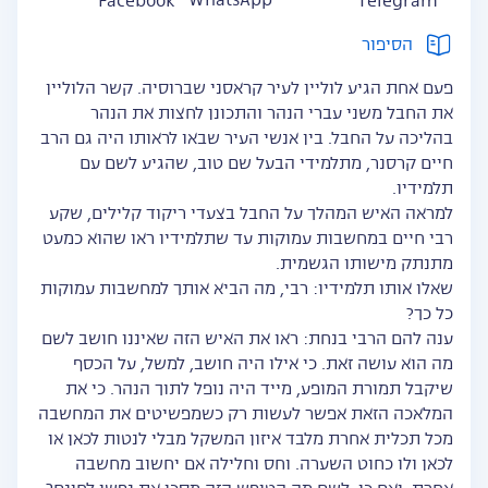
WhatsApp
Facebook
Telegram
הסיפור
פעם אחת הגיע לוליין לעיר קראסני שברוסיה. קשר הלוליין
את החבל משני עברי הנהר והתכונן לחצות את הנהר
בהליכה על החבל. בין אנשי העיר שבאו לראותו היה גם הרב
חיים קרסנר, מתלמידי הבעל שם טוב, שהגיע לשם עם
תלמידיו.
למראה האיש המהלך על החבל בצעדי ריקוד קלילים, שקע
רבי חיים במחשבות עמוקות עד שתלמידיו ראו שהוא כמעט
מתנתק מישותו הגשמית.
שאלו אותו תלמידיו: רבי, מה הביא אותך למחשבות עמוקות
כל כך?
ענה להם הרבי בנחת: ראו את האיש הזה שאיננו חושב לשם
מה הוא עושה זאת. כי אילו היה חושב, למשל, על הכסף
שיקבל תמורת המופע, מייד היה נופל לתוך הנהר. כי את
המלאכה הזאת אפשר לעשות רק כשמפשיטים את המחשבה
מכל תכלית אחרת מלבד איזון המשקל מבלי לנטות לכאן או
לכאן ולו כחוט השערה. וחס וחלילה אם יחשוב מחשבה