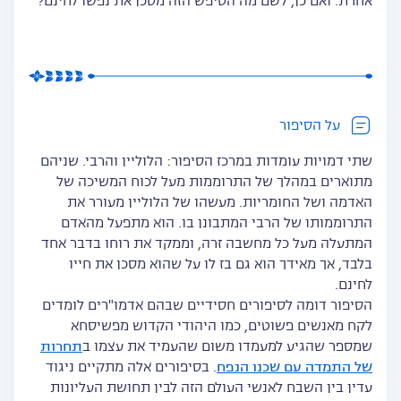
אחרת. ואם כן, לשם מה הטיפש הזה מסכן את נפשו לחינם?
על הסיפור
שתי דמויות עומדות במרכז הסיפור: הלוליין והרבי. שניהם
מתוארים במהלך של התרוממות מעל לכוח המשיכה של
האדמה ושל החומריות. מעשהו של הלוליין מעורר את
התרוממותו של הרבי המתבונן בו. הוא מתפעל מהאדם
המתעלה מעל כל מחשבה זרה, וממקד את רוחו בדבר אחד
בלבד, אך מאידך הוא גם בז לו על שהוא מסכן את חייו
לחינם.
הסיפור דומה לסיפורים חסידיים שבהם אדמו"רים לומדים
לקח מאנשים פשוטים, כמו היהודי הקדוש מפשיסחא
שמספר שהגיע למעמדו משום שהעמיד את עצמו ב
תחרות
של התמדה עם שכנו הנפח
. בסיפורים אלה מתקיים ניגוד
עדין בין השבח לאנשי העולם הזה לבין תחושת העליונות