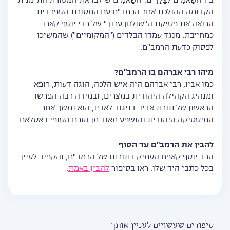
בין השַאמִים לבַּלַדִים: השַאמִים שילבו את המסורת התימנית
הקדומה ההולכת אחר הרמב"ם עם המסורת הספרדית
הרואה את פסיקת ה"שולחן ערוך" של רבי יוסף קארו
כמחייבת. מנגד עמדו הבַּלַדִים ("המקומיים") שהמשיכו
לפסוק כדעת הרמב"ם.
מיהו רבי אברהם בן הרמב"ם?
כמו אביו, רבי אברהם היה איש הלכה, הוגה דעות, רופא
ומנהיג הקהילה היהודית במצרים, ובמידה רבה הפרשן
הראשון של תורת אביו. בניגוד לאביו, הוא נמשך אחר
המיסטיקה היהודית והושפע מאוד מן הזרם הסוּפִי באסלאם.
להבין את הרמב"ם עד הסוף
הרב יוסף קאפח העמיק בתורתו של הרמב"ם, והקפיד לעיין
בכל כתבי היד שלו. ראו בסיפור
להבין באמת
.
סיפורים שעשויים לעניין אותך