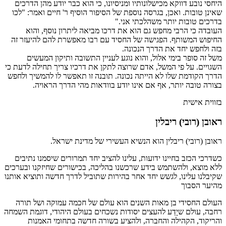
היחסי נובע דווקא מכישלונותיו ומניסיונו, כי הוא כבר יודע מהן הדרכים
שאינן טובות. ואכן, בגרסה נוספת של הסיפור הוסיף ר' חיים ואמר: "לכו
בדרכים טובות יותר משהלכתי אני."
העובדה כי הרבי מחפש גם הוא את דרכו מביאה ליתרון נוסף, והוא
החיפוש המשותף. הפגישה של החסיד עם רבו מאפשרת להם להיעזר זה
בזה ולחפש יחד את הדרך הנכונה.
משל זה סופר בימי אלול, והוא נוגע לעניין התשובה ותיקון המעשים
השגויים. על פי המשל, אדם שרוצה לתקן את דרכיו צריך תחילה לדעת כי
הדרך הקודמת שלו לא הייתה נכונה. תובנה זו תאפשר לו להמשיך ולחפש
בצורה טובה יותר, אף אם אינו יודע בוודאות מהי הדרך הראויה.
בזווית אישית
ראובן (רובי) ריבלין
ראובן (רובי) ריבלין הוא הנשיא העשירי של מדינת ישראל.
כשדרכי הכזב בחיינו ידועות, עלינו להציב יחד תמרורים שיסמנו נתיבים
ללא מוצא, ולהשתמש בידע שרכשנו בהליכה, בכישורים שחיזקנו ובערכים
שקיבלנו עלינו, לגשש יחד אחר בהירות שתוביל לדרך חדשה ותוציא אותנו
מהיער הסבוך
העולם החסידי בן מאות השנים הוא עולם של חכמה עמוקה ושל תורה
רחבה, עולם שיָדַע להעצים יסודות נשכחים בעולם היהודי, דוגמת השמחה
והריקוד, הקהילה והחברה, ולהציע בשורה חדשה בתחומי האמנות