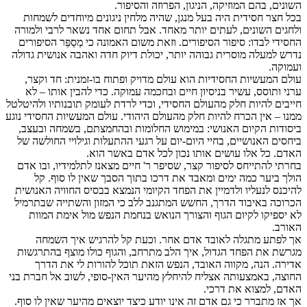
השונים, בהם המוזיקה, הניגון, הפרוזה והסיפור.
בכל חצר חסידית היה בעל מנגן, שהיה מלחין ניגונים מיוחדים לשמחות
ולחגים השונים, לעתים יותר מאחד. אבל תחום אחד נשאר לרבי ולמורה
החסידי לבדו: סיפור הסיפורים. וזאת משום האמונה כי מְסַפֵּר הסיפורים
נדרש למעלה מוסרית גבוהה יותר, יכולת דיוק חדה ואהבה אנושית גדולה
ועמוקה.
עולם המעשיות החסידיות הוא עולם מדויק ופתוח בו-זמנית: חד וקצר,
ערני ותוסס, עשיר בניסיון חיים ובחכמה עמוקה. כדי להבין אותו – לא
חייבים להיות חלק מהעולם החסידי, וכדי לרדת לעומק תובנותיו ולהיטלטל
ממנו – אין הכרח להיות חלק מהעולם היהודי. עולם המעשיות החסידי נוגע
ביסודות הקיום האנושי: במימוש החלומות ובהחמצתם, בשמחה ובעצב,
ביחסים האנושיים, בחיי היום-יום על רגעי ההתעלות וגילויי החולשה של
האדם. כל אלו עושים אותו נכון לכל אדם באשר הוא.
בחרתי להתייחס לסיפור קצר, שסיפר ר' חיים מצאנז לתלמידיו, ובו אדם
הולך ביער כמה ימים ומאבד את דרכו בתוך הסבך שאין לו סוף. קל
להיכנס לנעליו ולדמיין את הפחד הקיומי הנמצא בבסיס החוויה האנושית
הכרוכה באיבוד הדרך, החשש המתגנב ללב כי המזון והשתייה שבתרמיל
לא יספיקו לקיום הגוף והצורך הנואש בנחמת הנפש מול אימת המוות
האורב.
אך לפתע מתגלה לאובד אדם אחר. וכעת קל להרגיש איך השמחה
מגרשת את הפחד הגדול, איך הלב מתרחב, והגוף כולו מוצף בהתרגשות
אדירה. הנה, מקווה האובד, הנפש הזאת תוכל להורות לי את הדרך
החוצה, באמצעותה אצליח להיחלץ מהיער האין-סופי, לשוב אל חברת בני
האדם, למצוא את דרכי.
אך אז מתברר כי גם אדם זה אינו יודע כיצד יוצאים מהיער שאין לו סוף.