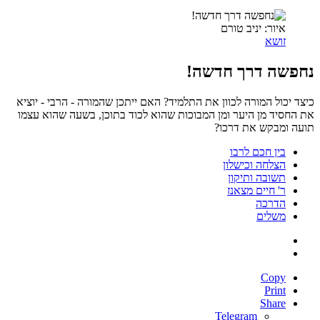
איור: יניב טורם
זושא
נחפשה דרך חדשה!
כיצד יכול המורה לכוון את התלמיד? האם ייתכן שהמורה - הרבי - יוציא
את החסיד מן היער ומן המבוכות שהוא לכוד בתוכן, בשעה שהוא עצמו
תועה ומבקש את דרכו?
בין חכם לרבו
הצלחה וכישלון
תשובה ותיקון
ר' חיים מצאנז
הדרכה
משלים
Copy
Print
Share
Telegram