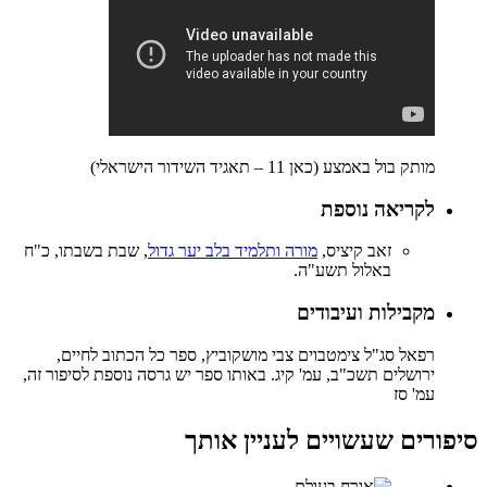
מותק בול באמצע (כאן 11 – תאגיד השידור הישראלי)
לקריאה נוספת
זאב קיציס,
מורה ותלמיד בלב יער גדול
, שבת בשבתו, כ"ח
באלול תשע"ה.
מקבילות ועיבודים
רפאל סג"ל צימטבוים צבי מושקוביץ, ספר כל הכתוב לחיים,
ירושלים תשכ"ב, עמ' קיג. באותו ספר יש גרסה נוספת לסיפור זה,
עמ' סז
סיפורים שעשויים לעניין אותך