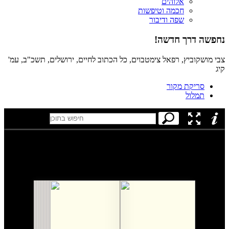
אלוהים
חכמה וטיפשות
שפה ודיבור
נחפשה דרך חדשה!
צבי מושקוביץ, רפאל צימטבוים, כל הכתוב לחיים, ירושלים, תשכ"ב, עמ'
קיג
סריקת מקור
תמלול