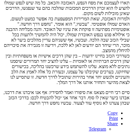
תארו לעצמכם את מפח הנפש, האכזבה והכאב. כל מה שיש לנפש שמולו
להציע לו הוא זכרון הדרכים המכזבות שהלכה בהם עד שנפגשו, הדרכים
שאינן מובילות לשום מקום.
ולמרות האכזבה, שאת המרירות המפעפעת בה אפשר כמעט לטעום,
האדם שמולו אופטימי. "עכשיו," הוא אומר, "נחפש דרך חדשה."
אופטימיות מפתיעה זו פוקחת את עיניו של האובד. והנה מבליחה ההבנה
כי אילולא פגש בנפש האובדת שמולו, יכול היה להמשיך ולתעות בכל
שבילי הכזב שבה הלכה. ועכשיו, אף ששניהם עדיין מהלכים ביער לא
מוכר, הרי שיחד הם יודעים לאן לא ללכת, וידיעה זו מגבירה את סיכוייהם
להיחלץ מהמצב.
כשדרכי הכזב בחיינו ידועות – בין שהן דרכים אישיות או משפחתיות ובין
שהן דרכים חברתיות או לאומיות – עלינו להציב יחד תמרורים שיסמנו
נתיבים ללא מוצא. עלינו להשתמש בידע שרכשנו בהליכה, בכישורים
שחיזקנו, בערכים שקיבלנו על עצמנו, ובעזרת כל אלה לאמץ את הלב
והעיניים ולגשש יחד אחר בהירות שתוביל לדרך חדשה. זו שתסייע לנו
לצאת מהיער ותחזיר אותנו אל דרך המלך.
סיים רבי חיים מצאנז את סיפורו ואמר לחסידיו: אף אנו איבדנו את דרכנו,
אבדנו ביער שאין לו סוף. דבר אחד אני יכול להבטיח לכם: בדרכי הכזב
שבהן צעדנו לא נוסיף עוד לצעוד. עכשיו נחפש דרך חדשה.
Copy
Print
Share
Telegram