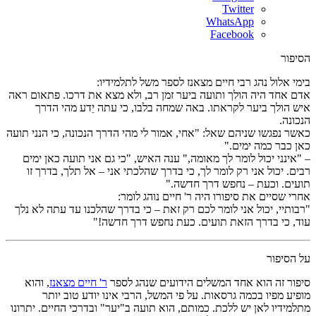
Twitter
WhatsApp
Facebook
הסיפור
בימי אלול נהג רבי חיים מצאנז לספר משל לתלמידיו:
אדם אחד היה הולך ותועה ביער זמן רב, ולא מצא את דרכו. פתאום ראה
איש הולך ביער לקראתו. באה שמחה בלבו, כי עתה יֵדע מהי הדרך
הנכונה.
כאשר נפגשו שניהם שאל: "אחי, אמור לי מהי הדרך הנכונה, כי הנני תועה
כאן כבר כמה ימים."
– "אינני יכול לומר לך מאומה," ענה האיש, "כי גם אני תועה כאן ימים
רבים. יכול אני רק לומר לך, כי בדרך שהלכתי אני – אל תלך, בדרך זו
תועים. וכעת – נחפש דרך חדשה."
אחרי שסיים את סיפורו היה ר' חיים נוהג לומר:
"רבותיי, יכול אני לומר לכם רק זאת – כי בדרך שהלכנו עד עתה לא נלך
עוד, כי בדרך הזאת תועים. כעת נחפש דרך חדשה!"
על הסיפור
סיפור זה הוא אחד המשלים הידועים שנהג לספר
ר' חיים מצאנז
, והוא
מופיע מפיו בכמה גרסאות. על פי המשל, הרבי אינו יודע טוב יותר
מתלמידיו לאן יש ללכת. כמותם, הוא תועה ב"יער" ובדרכי החיים. יתרונו