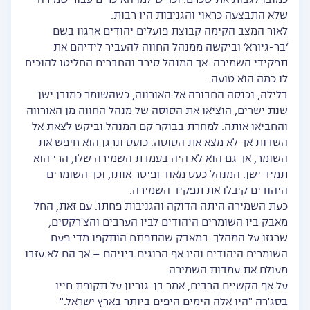
כמובן לגבות את שכרם. וכך שילמו האיכרים עבור שמירה
שלא התבצעה כראוי והגניבות היו רבות.
לאור המצב הקימה קבוצת פועלים יהודים ארגון בשם
‘בר-גיורא’ וביקשה ממנהל החווה להעביר לידיהם את
תפקידי השמירה. אך המנהל סירב והחברים החליטו להוכיח
לו כמה הוא טועה.
בלילה, נכנסה החבורה אל האורווה, כשהשומר כמובן ישן
שנת ישרים, הוציאו את הסוסה של מנהל החווה מן האורווה
והחביאו אותה. למחרת בבוקר קם המנהל וביקש לצאת אל
השדות אך לא מצא את הסוסה. כועס ונרגן הוא חיפש את
השומר, אך גם הוא לא היה בעמדת השמירה שלו, הרי הוא
תמיד ישן. המנהל כעס מאוד ופיטר אותו, וכך השומרים
היהודים קיבלו את תפקיד השמירה.
כעת השמירה היתה הדוקה והגניבות פחתו. עם זאת, החל
מאבק בין השומרים היהודים לבין הערבים והצ'רקסים,
שרגזו על המהלך. במאבק שהתפתח הותקפו מדי פעם
השומרים היהודים והיו אף הרוגים ביניהם – אך הם לא עזבו
מעולם את עמדות השמירה.
על אף הקשיים הרבים, אמר בן-גוריון על תקופת חייו
בסג'רה "היו אלה הימים היפים ביותר בארץ ישראל."