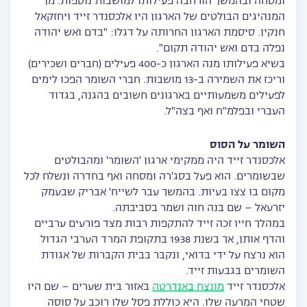
ומסחה ובהמשך הורחבה פעילותו למושבות נוספות. מן
המנהיגים הבולטים של הארגון היו אלכסנדר זייד ויחזקאל
חנקין. סיסמת הארגון החרותה על דגלו: "בדם ואש יהודה
נפלה בדם ואש יהודה תקום".
בשיא פעילותו מנה הארגון כ-400 פעילים (חברים ושכירים)
וריכז את השמירה ב-13 מושבות. חברי השומר הפכו לימים
לפעילים משמעותיים בארגונים חשובים בהגנה, בגדוד
העברי ובפלמ"ח ואף בצה"ל.
השומר על הסוס
אלכסנדר זייד היה ממקימי ארגון 'השומר' ומהבולטים
שבשומרים. הוא פעל בסג'רה ומסחה ואף בחדרה ונשלח לכל
מקום בו צצו בעיות. בהמשך עבר לשייח' אבריק שבעמק
יזרעאל – שם בנה חוה ושמר בסביבתה.
במהלך חייו זכה זייד להתקפות רבות מצד פורעים ערביים
והדף אותן, אך בשנת 1938 בתקופת המרד הערבי הגדול
הוא נרצח על ידי בדואי, ונקבר בבית הקברות של אגודת
השומרים בגבעות זייד.
אלכסנדר זייד
מונצח באנדרטה
באזור בית שערים – שם היו
שטחי המרעה שלו. היא כוללת פסל שלו רוכב על סוסה