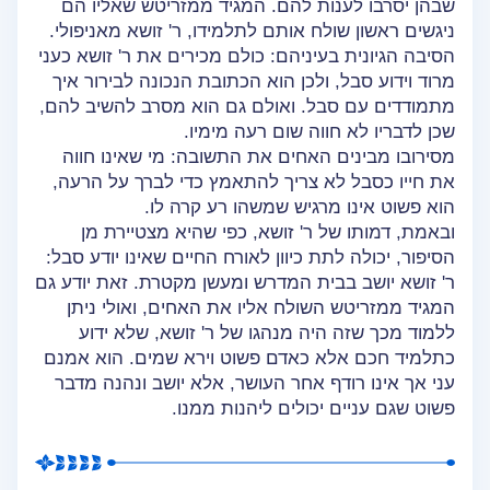
שבהן יסרבו לענות להם. המגיד ממזריטש שאליו הם
ניגשים ראשון שולח אותם לתלמידו, ר' זושא מאניפולי.
הסיבה הגיונית בעיניהם: כולם מכירים את ר' זושא כעני
מרוד וידוע סבל, ולכן הוא הכתובת הנכונה לבירור איך
מתמודדים עם סבל. ואולם גם הוא מסרב להשיב להם,
שכן לדבריו לא חווה שום רעה מימיו.
מסירובו מבינים האחים את התשובה: מי שאינו חווה
את חייו כסבל לא צריך להתאמץ כדי לברך על הרעה,
הוא פשוט אינו מרגיש שמשהו רע קרה לו.
ובאמת, דמותו של ר' זושא, כפי שהיא מצטיירת מן
הסיפור, יכולה לתת כיוון לאורח החיים שאינו יודע סבל:
ר' זושא יושב בבית המדרש ומעשן מקטרת. זאת יודע גם
המגיד ממזריטש השולח אליו את האחים, ואולי ניתן
ללמוד מכך שזה היה מנהגו של ר' זושא, שלא ידוע
כתלמיד חכם אלא כאדם פשוט וירא שמים. הוא אמנם
עני אך אינו רודף אחר העושר, אלא יושב ונהנה מדבר
פשוט שגם עניים יכולים ליהנות ממנו.