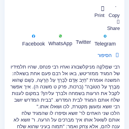
Print
Copy
Share
Twitter
WhatsApp
Facebook
Telegram
הסיפור
רבי שמֶלקֶה מניקלשבּוּרג ואחיו רבי פנחס, שהיו תלמידיו
של המגיד ממזריטש, באו אל רבם פעם אחת בשאלה:
המשנה אומרת "חַיָּב אָדָם לְבָרֵךְ עַל הָרָעָה, כְּשֵׁם שֶׁהוּא
מְבָרֵךְ עַל הַטּוֹבָה" (ברכות, פרק ט משנה ה). איך אפשר
לקבל את הרעות בשמחה ולברך עליהן? במקום לענות
שלח אותם המגיד לבית המדרש. "בבית המדרש יושב
רבי זוּשא ומעשן מקטרת, לכו ושאלו אותו."
הלכו שני האחים לר' זושא וסיפרו לו שהמגיד שלח
אותם לשאול אותו איך מברכים על הרעה. ר' זושא לא
ענה להם, אלא צחק ואמר: "תמוה בעיני שהוא שלח