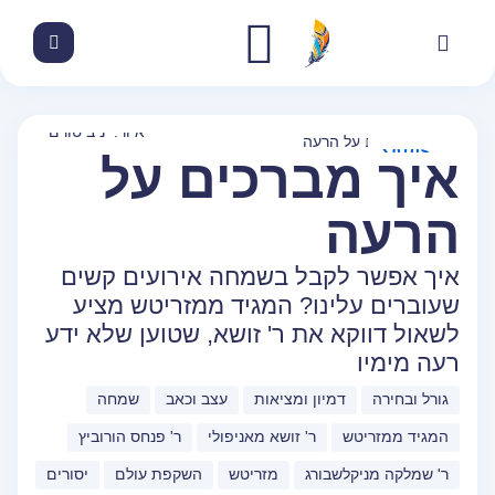
איור: יניב טורם
זושא
איך מברכים על
הרעה
איך אפשר לקבל בשמחה אירועים קשים
שעוברים עלינו? המגיד ממזריטש מציע
לשאול דווקא את ר' זושא, שטוען שלא ידע
רעה מימיו
גורל ובחירה
דמיון ומציאות
עצב וכאב
שמחה
המגיד ממזריטש
ר' זושא מאניפולי
ר' פנחס הורוביץ
ר' שמלקה מניקלשבורג
מזריטש
השקפת עולם
יסורים