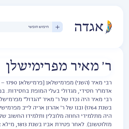
ר' מאיר מפרימישלן
רבי מאיר (השני) מפרמישלאן [פרמישלאן 1790 – מיקולאיוב 1850]
אדמו"ר חסידי, מגדולי בעלי המופת בחסידות. בפ
רבי מאיר היה נכדו של ר' מאיר "הגדול" מפרמיש
בשנת 1764) ובנו של ר' אהרון אריה לייב מפרמישלאן.
היה מתלמידי החוזה מלובלין ותלמידו החשוב של ר
מזלוטשוב). לאחר פטירת אביו בשנת 1813, מילא את מקומו כאדמו"ר.