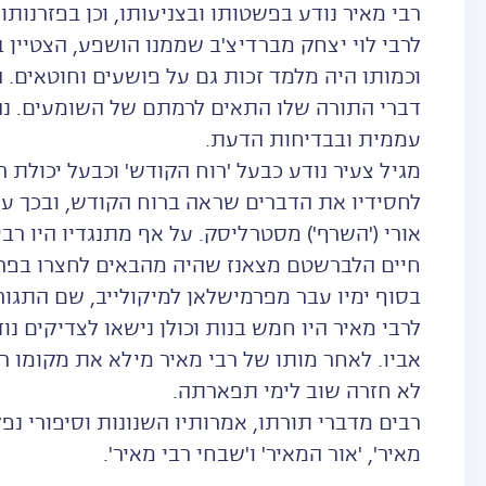
רבי מאיר נודע בפשטותו ובצניעותו, וכן בפזרנו
לרבי לוי יצחק מברדיצ'ב שממנו הושפע, הצטיין 
וכמותו היה מלמד זכות גם על פושעים וחוטאים.
דברי התורה שלו התאים לרמתם של השומעים. נהג
עממית ובבדיחות הדעת.
מגיל צעיר נודע כבעל 'רוח הקודש' וכבעל יכולת ר
לחסידיו את הדברים שראה ברוח הקודש, ובכך עו
אורי ('השרף') מסטרליסק. על אף מתנגדיו היו רבי
חיים הלברשטם מצאנז שהיה מהבאים לחצרו בפר
בסוף ימיו עבר מפרמישלאן למיקולייב, שם התגו
לרבי מאיר היו חמש בנות וכולן נישאו לצדיקים נו
אביו. לאחר מותו של רבי מאיר מילא את מקומו ר
לא חזרה שוב לימי תפארתה.
רבים מדברי תורתו, אמרותיו השנונות וסיפורי נפל
מאיר', 'אור המאיר' ו'שבחי רבי מאיר'.