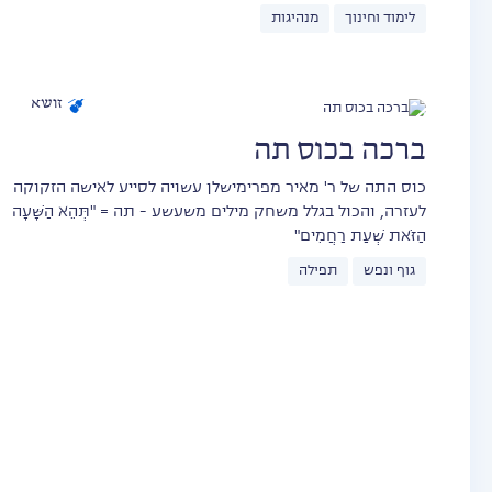
לימוד וחינוך
מנהיגות
זושא
ברכה בכוס תה
כוס התה של ר' מאיר מפרימישלן עשויה לסייע לאישה הזקוקה
לעזרה, והכול בגלל משחק מילים משעשע - תה = "תְּהֵא הַשָּׁעָה
הַזֹּאת שְׁעַת רַחֲמִים"
גוף ונפש
תפילה