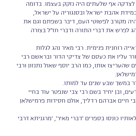
תו לצדקה אף שלעתים היה נזקק בעצמו. בדומה
במידת אהבת ישראל ובסנגוריה על ישראל,
 היה מקורב לפשוטי העם, דיבר בשפתם וגם את
 לפרש את דברי התורה ודברי חז"ל בצורה
אייה רוחנית פנימית. רבי מאיר נהג לגלות
רר עליו את כעסם של צדיקי הדור ובראשם רבי
ם שהעריצו אותו, כמו הרב יוסף שאול נתנזון ורבי
מישלאן.
רר במשך שבע שנים עד למותו.
דעים, ובן יחיד בשם רבי צבי שנפטר עוד בחיי
בי חיים אברהם רדליך, אולם חסידות פרמישלאן
אותיו כונסו בספרים 'דברי מאיר', 'מרגניתא דרבי