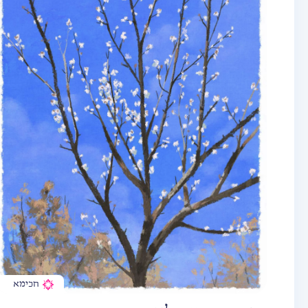
חכימא