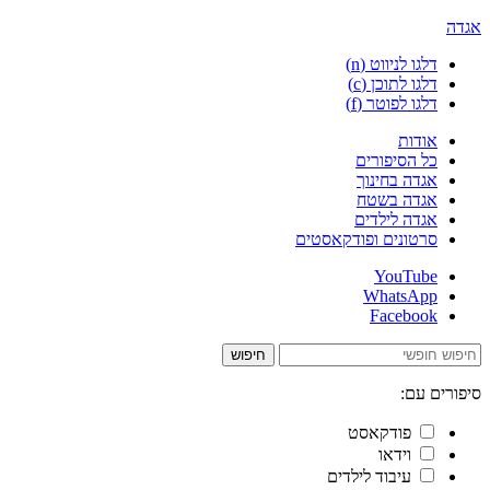
אגדה
דלגו לניווט (n)
דלגו לתוכן (c)
דלגו לפוטר (f)
אודות
כל הסיפורים
אגדה בחינוך
אגדה בשטח
אגדה לילדים
סרטונים ופודקאסטים
YouTube
WhatsApp
Facebook
חיפוש
סיפורים עם:
פודקאסט
וידאו
עיבוד לילדים