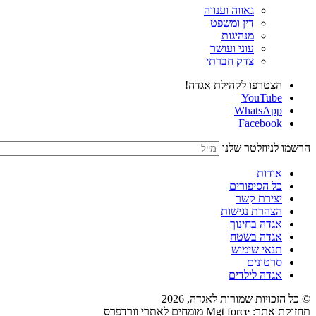
גאווה וענווה
דין ומשפט
מנהיגות
עוני ועושר
צדק חברתי
הצטרפו לקהילת אגדה!
YouTube
WhatsApp
Facebook
הרשמו לניוזלטר שלנו
אודות
כל הסיפורים
יצירת קשר
הצהרת נגישות
אגדה בחינוך
אגדה בשטח
תנאי שימוש
סרטונים
אגדה לילדים
© כל הזכויות שמורות לאגדה,
2026
תחזוקת אתר: Mgt force מומחים לאתרי וורדפרס