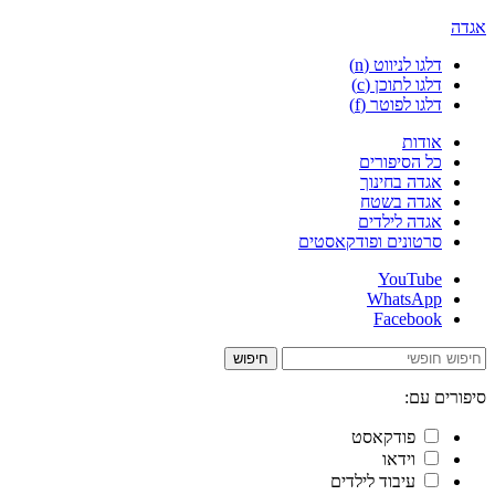
אגדה
דלגו לניווט (n)
דלגו לתוכן (c)
דלגו לפוטר (f)
אודות
כל הסיפורים
אגדה בחינוך
אגדה בשטח
אגדה לילדים
סרטונים ופודקאסטים
YouTube
WhatsApp
Facebook
חיפוש
סיפורים עם:
פודקאסט
וידאו
עיבוד לילדים