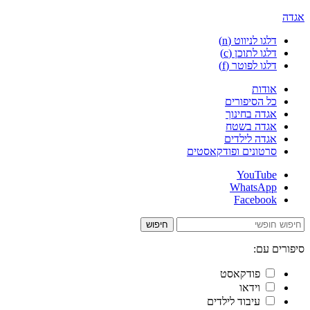
אגדה
דלגו לניווט (n)
דלגו לתוכן (c)
דלגו לפוטר (f)
אודות
כל הסיפורים
אגדה בחינוך
אגדה בשטח
אגדה לילדים
סרטונים ופודקאסטים
YouTube
WhatsApp
Facebook
חיפוש
סיפורים עם:
פודקאסט
וידאו
עיבוד לילדים