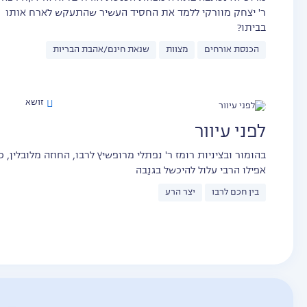
ר' יצחק מוורקי ללמד את החסיד העשיר שהתעקש לארח אותו
בביתו?
הכנסת אורחים
מצוות
שנאת חינם/אהבת הבריות
זושא
לפני עיוור
בהומור ובציניות רומז ר' נפתלי מרופשיץ לרבו, החוזה מלובלין, כי
אפילו הרבי עלול להיכשל בגנֵבה
בין חכם לרבו
יצר הרע