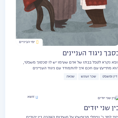
ימי הביניים
סבך ניגוד העניינים
ופא נקרא לטפל בבתו של אדם שעימו יש לו סכסוך משפטי,
הוא מתייעץ עם חכם איך להתמודד עם ניגוד העניינים
דין ומשפט
שכר ועונש
שנאה
זושא
ין שני יוּדים
צד למד ר' נפתלי מרוּפּשִיץ על חשיבות האהבה בין יהודים