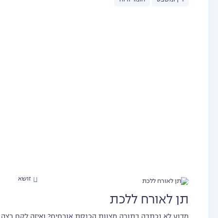
דין ומשפט
חומר ורוח
זושא
תן לאורח ללכת
מדוע לא נכתבה בתורה מצוות הכנסת אורחים? ואיזה לקח רצה