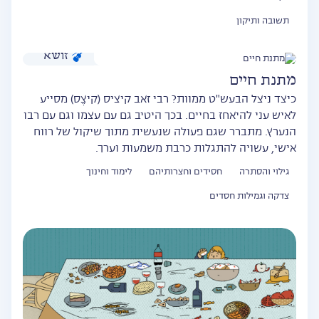
תשובה ותיקון
זושא
מתנת חיים
כיצד ניצל הבעש"ט ממוות? רבי זאב קיציס (קיצֶס) מסייע
לאיש עני להיאחז בחיים. בכך היטיב גם עם עצמו וגם עם רבו
הנערץ. מתברר שגם פעולה שנעשית מתוך שיקול של רווח
אישי, עשויה להתגלות כרבת משמעות וערך.
גילוי והסתרה
חסידים וחצרותיהם
לימוד וחינוך
צדקה וגמילות חסדים