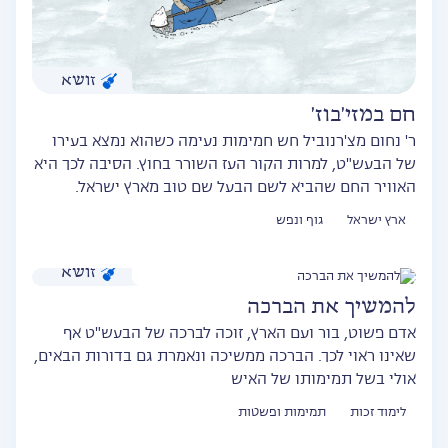
זושא
חם במזי'בוז'
ר' נחום מצ'רנוביל חש חמימות נעימה כשהוא נמצא בעירו
של הבעש"ט, למרות הקור העז השורר בחוץ. הסיבה לכך היא
האוויר החם שהביא לשם הבעל שם טוב מארץ ישראל.
ארץ ישראל
גוף ונפש
זושא
להמשיך את הברכה
אדם פשוט, בור ועם הארץ, זוכה לברכה של הבעש"ט אף
שאינו ראוי לכך. הברכה ממשיכה ונאמרת גם בדורות הבאים,
אולי בשל תמימותו של האיש
לימוד זכות
תמימות ופשטות