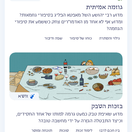
גוזמה אמיתית
מדוע רבי יהושע השל מאפטא הפליג בסיפורי גוזמאות?
ומדוע אף לא אחד מן האדמו"רים צחק כששמע את סיפורי
הגוזמה?
גילוי והסתרה
כוחו של סיפור
שפה ודיבור
זושא
בזכות הטבק
מדוע שאיפת טבק כמעט גרמה למותו של אחד החסידים,
וכיצד התבטלה הגזֵרה על ידי מחשבה טובה?
בין חכם לרבו
לימוד זכות
סוכות
תוכחה ומוסר