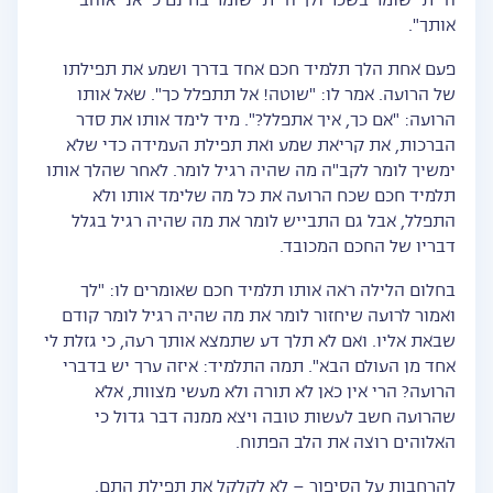
הייתי שומר בשכר ולך הייתי שומר בחינם כי אני אוהב
אותך".
פעם אחת הלך תלמיד חכם אחד בדרך ושמע את תפילתו
של הרועה. אמר לו: "שוטה! אל תתפלל כך". שאל אותו
הרועה: "אם כך, איך אתפלל?". מיד לימד אותו את סדר
הברכות, את קריאת שמע ואת תפילת העמידה כדי שלא
ימשיך לומר לקב"ה מה שהיה רגיל לומר. לאחר שהלך אותו
תלמיד חכם שכח הרועה את כל מה שלימד אותו ולא
התפלל, אבל גם התבייש לומר את מה שהיה רגיל בגלל
דבריו של החכם המכובד.
בחלום הלילה ראה אותו תלמיד חכם שאומרים לו: "לך
ואמור לרועה שיחזור לומר את מה שהיה רגיל לומר קודם
שבאת אליו. ואם לא תלך דע שתמצא אותך רעה, כי גזלת לי
אחד מן העולם הבא". תמה התלמיד: איזה ערך יש בדברי
הרועה? הרי אין כאן לא תורה ולא מעשי מצוות, אלא
שהרועה חשב לעשות טובה ויצא ממנה דבר גדול כי
האלוהים רוצה את הלב הפתוח.
להרחבות על הסיפור – לא לקלקל את תפילת התם.