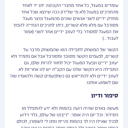
עומדים במעגל, כל אחד מחברי הקבוצה יתן יד לאחד
מהחניכים במעגל (לא מי שלידו) ככה שיוצא שכל אחד
מחזיק ידיים לשני אנשים שונים מהמעגל ונוצר מעגל
מסורבל עם מלא מלא קשרים, ניתן לחניכים הנחייה להפוך
את המעגל למסודר בלי לעזוב ידיים אחד לשני (אמור
לעבוד…)
הקשר של המשחק לתפילה הוא שהמשחק מדבר על
קשרים, לפעמים הקשר מסובך ומסורבל אבל אם נתמיד ולא
יעזוב ידיים ונפעל המעגל יכול לחזור להיות שלם, גם
התפילה היא הקשר שלנו עם הקב"ה יש לנו אחריות לא
לעזוב ידיים ולא להתייאש גם כשלפעמים קשה ולהאמין שה'
שם לשמוע אותנו.
סיפור ודיון
מעשה באדם שהיה רועה בהמות ולא ידע להתפלל מן
הסידור. וכל יום היה אומר: "ריבונו של עולם, גלוי וידוע
לפניך שאילו היו לך בהמות והיית נותן לי לשומרן, לכולם