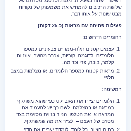
השיעור ייפתח בפעילות, מצגת וטקסט. מטרתם של
שלושת הרכיבים להמחיש את משמעותן של נקודות
מבט שונות על אותו דבר.
פעילות פתיחה עם מראות (כ-25 דקות)
החומרים הדרושים:
עצמים קטנים תלת-ממדיים צבעוניים כמספר
הלומדים. לדוגמה: קוביות, עכבר מחשב, אוזניות,
קלמר, בובה, פרי וכדומה.
מראות קטנות כמספר הלומדים, או מצלמות במצב
סלפי.
המשימה:
הלומדים יציירו את האובייקט כפי שהוא משתקף
במראה או במצלמה. לשם כך יש להעמיד את
המראה או את הטלפון הנייד בזווית מסוימת בצד
מסוים של העצם – ולצייר את מה שמשתקף.
בתום הציור, כל לומד ולומדת יעבירו את הדף