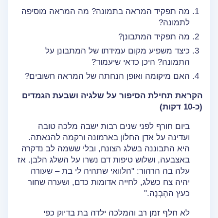
מה תפקיד המראה בתמונה? מה המראה מוסיפה
לתמונה?
מה תפקיד המתבונן?
כיצד משפיע מקום עמידתו של המתבונן על
התמונה? היכן כדאי שיעמוד?
האם מיקומה ואופן הנחתה של המראה חשובים?
הקראת תחילת הסיפור על שלגיה ושבעת הגמדים
(כ-10 דקות)
ביום חורף לפני שנים רבות ישבה מלכה טובה
ועדינה על אדן החלון בארמונה ורקמה להנאתה.
היא התבוננה בשלג הצונח, ובלי ששמה לב נדקרה
באצבעה, ושלוש טיפות דם נשרו על השלג הלבן. אז
עלה בה הרהור: "הלוואי שתהיה לי בת – שעורה
יהיה צח כשלג, לחייה אדומות כדם, ושערה שחור
כעץ ההָבְנֶה."
לא חלף זמן רב והמלכה ילדה בת בדיוק כפי