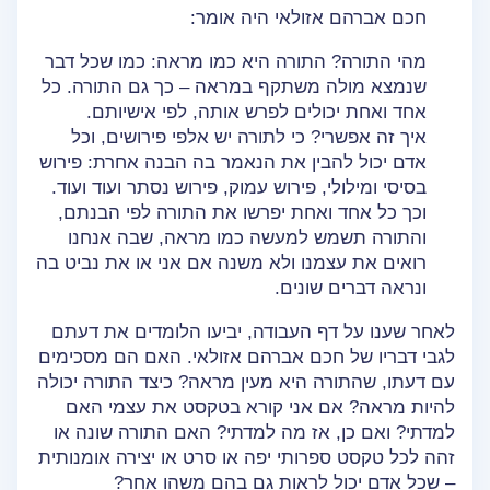
חכם אברהם אזולאי היה אומר:
מהי התורה? התורה היא כמו מראה: כמו שכל דבר
שנמצא מולה משתקף במראה – כך גם התורה. כל
אחד ואחת יכולים לפרש אותה, לפי אישיותם.
איך זה אפשרי? כי לתורה יש אלפי פירושים, וכל
אדם יכול להבין את הנאמר בה הבנה אחרת: פירוש
בסיסי ומילולי, פירוש עמוק, פירוש נסתר ועוד ועוד.
וכך כל אחד ואחת יפרשו את התורה לפי הבנתם,
והתורה תשמש למעשה כמו מראה, שבה אנחנו
רואים את עצמנו ולא משנה אם אני או את נביט בה
ונראה דברים שונים.
לאחר שענו על דף העבודה, יביעו הלומדים את דעתם
לגבי דבריו של חכם אברהם אזולאי. האם הם מסכימים
עם דעתו, שהתורה היא מעין מראה? כיצד התורה יכולה
להיות מראה? אם אני קורא בטקסט את עצמי האם
למדתי? ואם כן, אז מה למדתי? האם התורה שונה או
זהה לכל טקסט ספרותי יפה או סרט או יצירה אומנותית
– שכל אדם יכול לראות גם בהם משהו אחר?