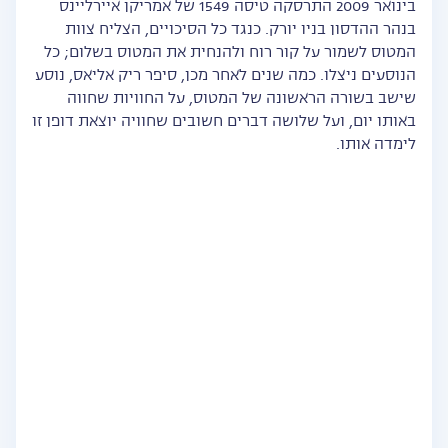
בינואר 2009 התרסקה טיסה 1549 של אמריקן איירליינס
בנהר ההדסון בניו יורק. כנגד כל הסיכויים, הצליח צוות
המטוס לשמור על קור רוח ולהנחית את המטוס בשלום; כל
הנוסעים ניצלו. כמה שנים לאחר מכן, סיפר ריק אליאס, נוסע
שישב בשורה הראשונה של המטוס, על החוויות שחווה
באותו יום, ועל שלושה דברים חשובים שחוויה יוצאת דופן זו
לימדה אותו.