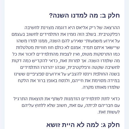
חלק ב: מה למדנו השנה?
ההרצאה של ריק אליאס היא דוגמה מצוינת לחשיבה
רפלקטיבית. בשלב הזה נזמין את התלמידים לחשוב בעצמם
על אירוע משמעותי שאירע להם השנה, ממנו למדו משהו
שיישאר איתם תמיד. אמנם לא כולם חוו חוויות מטלטלות
כמו התרסקות מטוס, ואין לצפות מהתלמידים לזכור את כל
מה שלמדו השנה. אך למרות זאת, כדאי להקדיש כמה דקות
לחשיבה שקטה ורפלקטיבית, שבהן יהרהרו התלמידים
בשנה החולפת וינסו להצביע על אירועים ספציפיים ששינו
במידה מסוימת את חייהם, ולנסח באופן ברור את הלקח
שלמדו מאותו מקרה.
כדאי לתת לתלמידים הזדמנות לשתף את תוצאות התרגיל
עם חבריהם לכיתה, עם זאת, חשוב שלא ללחוץ עליהם
לעשות זאת.
חלק ג: למה לא היית זושא