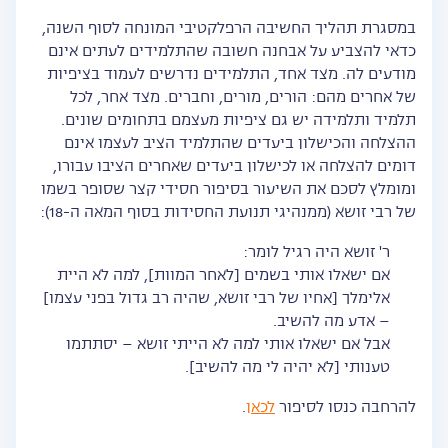
במסגרת תהליך החשיבה הרפלקטיבי המונחה לסוף השנה,
כדאי להצביע על אבחנה חשובה שהתלמידים לעתים אינם
מודעים לה. מצד אחד, התלמידים נדרשים לעמוד בציפיות
של אחרים מהם: הורים, מורים, וחברים. מצד אחר, לכל
תלמיד ותלמידה יש גם ציפיות מעצמם בתחומים שונים.
ההצלחה והכישלון ביעדים שהתלמיד הציב לעצמו אינם
דומים להצלחה או לכישלון ביעדים שאחרים הציבו עבורו,
ומומלץ לסכם את השיעור בסיפור חסידי קצר שסופר בשמו
של רבי זושא (ממנהיגי תנועת החסידות בסוף המאה ה-18):
ר' זושא היה רגיל לומר:
אם ישאלו אותי בשמים [לאחר המוות], למה לא היית
אלימלך [אחיו של רבי זושא, שהיה רב גדול בפני עצמו]
– אדע מה להשיב.
אבל אם ישאלו אותי למה לא הייתי זושא – יסתתמו
טענותי [לא יהיה לי מה להשיב].
להרחבה כנסו לסיפור
לכאן
.