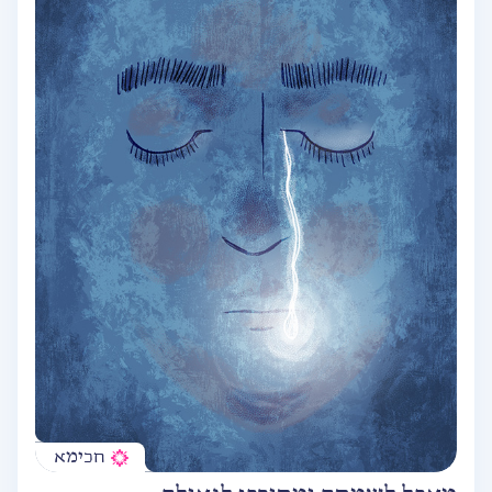
חכימא