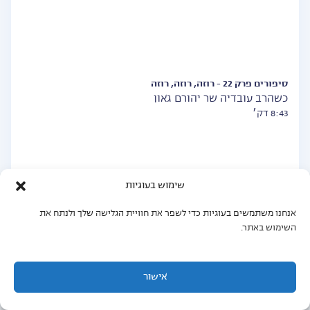
סיפורים פרק 22 - רוזה, רוזה, רוזה
כשהרב עובדיה שר יהורם גאון
8:43 דק׳
שימוש בעוגיות
אנחנו משתמשים בעוגיות כדי לשפר את חוויית הגלישה שלך ולנתח את
השימוש באתר.
סיפורים פרק 21 - ממוזיקת רקע לכוח חיים
אישור
איך חכם יעקב דוברשווילי הפך נווד דרכים לחזן
8:48 דק׳