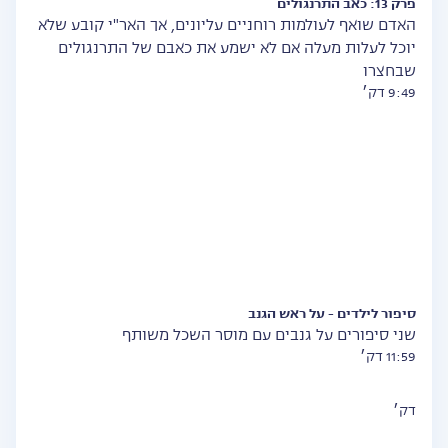
פרק 13: כאב התרנגולים
האדם שואף לעולמות רוחניים עליונים, אך האר"י קובע שלא
יוכל לעלות מעלה אם לא ישמע את כאבם של התרנגולים
שבחצרו
9:49 דק׳
סיפור לילדים - על ראש הגנב
שני סיפורים על גנבים עם מוסר השכל משותף
11:59 דק׳
דק׳