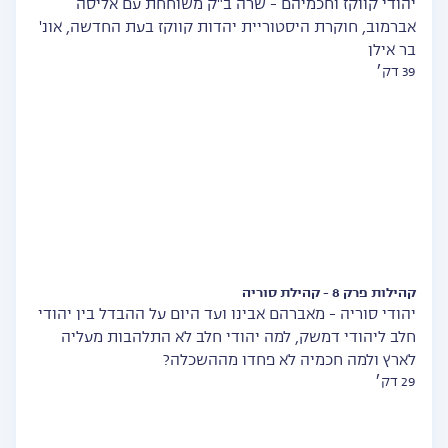
יהודי קווקז וחכמיהם - שרה ב"ק משוחחת עם אליסה
אברמוב, חוקרת היסטוריית יהדות קווקז בעת החדשה, אונ'
בר אילן
39 דק׳
קהילות פרק 8 - קהילת סוריה
יהודי סוריה - מאברהם אבינו ועד היום על ההבדל בין יהודי
חלב ליהודי דמשק, למה יהודי חלב לא התלהבות מעליה
לארץ ולמה חכמיה לא פחדו מההשכלה?
29 דק׳