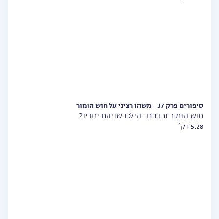
סיפורים פרק 37 - משהו רציני על חוש הומור
חוש הומור ורבנים- הילכו שניהם יחדיו?
5:28 דק׳