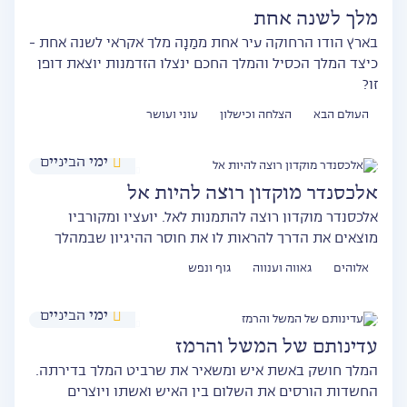
מלך לשנה אחת
בארץ הודו הרחוקה עיר אחת ממַנָה מלך אקראי לשנה אחת -
כיצד המלך הכסיל והמלך החכם ינצלו הזדמנות יוצאת דופן
זו?
העולם הבא
הצלחה וכישלון
עוני ועושר
ימי הביניים
אלכסנדר מוקדון רוצה להיות אל
אלכסנדר מוקדון רוצה להתמנות לאל. יועציו ומקורביו
מוצאים את הדרך להראות לו את חוסר ההיגיון שבמהלך
אלוהים
גאווה וענווה
גוף ונפש
ימי הביניים
עדינותם של המשל והרמז
המלך חושק באשת איש ומשאיר את שרביט המלך בדירתה.
החשדות הורסים את השלום בין האיש ואשתו ויוצרים