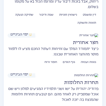
ריחוק, אבל בזכות דיבור עדין ומרומז הכול בא על מקומו
בשלום.
דין ומשפט
נישואין וזוגיות
שפה ודיבור
שתיקה וצעקה
תאווה ותשוקה
ימי הביניים
חצר אחורית
כיצד יתמודד המלך עם זחיחות דעתו? החכם מציע לו ללמוד
מוסר מהחצר האחורית שבגנו.
גאווה וענווה
גוף האדם
חומר ורוח
ימי הביניים
תחרות החלומות
פרודיה יהודית על ישו ושני תלמידיו המגיעים למלון ויש שם
אוכל שמספיק רק לאחד מהם. הם קובעים תחרות חלומות
שהמנצח בה יזכה לאכול